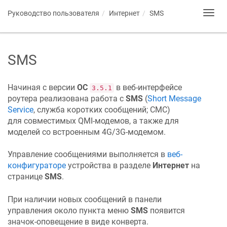
Руководство пользователя
Интернет
SMS
Toggl
navig
SMS
Начиная с версии
ОС
в веб-интерфейсе
3.5.1
роутера реализована работа с
SMS
(
Short Message
Service
, служба коротких сообщений; СМС)
для совместимых QMI-модемов, а также для
моделей со встроенным 4G/3G-модемом.
Управление сообщениями выполняется в
веб-
конфигураторе
устройства в разделе
Интернет
на
странице
SMS
.
При наличии новых сообщений в панели
управления около пункта меню
SMS
появится
значок-оповещение в виде конверта.