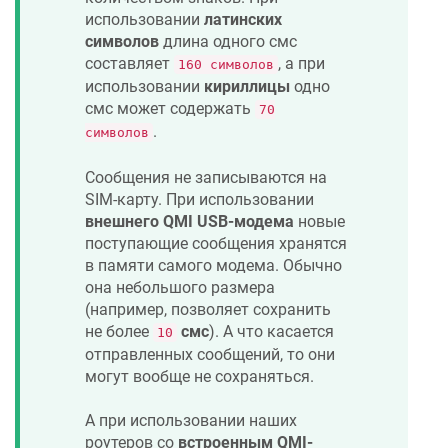
использовании
латинских
символов
длина одного смс
составляет
, а при
160 символов
использовании
кириллицы
одно
смс может содержать
70
.
символов
Сообщения не записываются на
SIM-карту. При использовании
внешнего QMI USB-модема
новые
поступающие сообщения хранятся
в памяти самого модема. Обычно
она небольшого размера
(например, позволяет сохранить
не более
смс
). А что касается
10
отправленных сообщений, то они
могут вообще не сохраняться.
А при использовании наших
роутеров со
встроенным QMI-