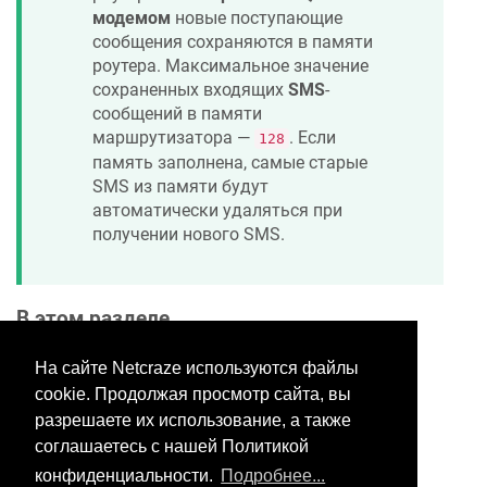
модемом
новые поступающие
сообщения сохраняются в памяти
роутера. Максимальное значение
сохраненных входящих
SMS
-
сообщений в памяти
маршрутизатора —
. Если
128
память заполнена, самые старые
SMS из памяти будут
автоматически удаляться при
получении нового SMS.
В этом разделе
На сайте Netcraze используются файлы
cookie. Продолжая просмотр сайта, вы
Хотите оставить отзыв?
разрешаете их использование, а также
Нажмите здесь, чтобы
соглашаетесь с нашей Политикой
предложить правки.
конфиденциальности.
Подробнее...