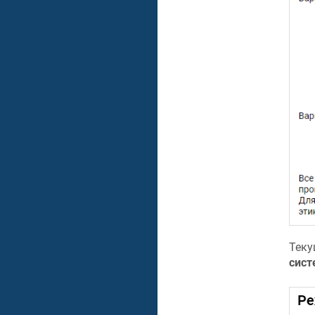
Теку
сис