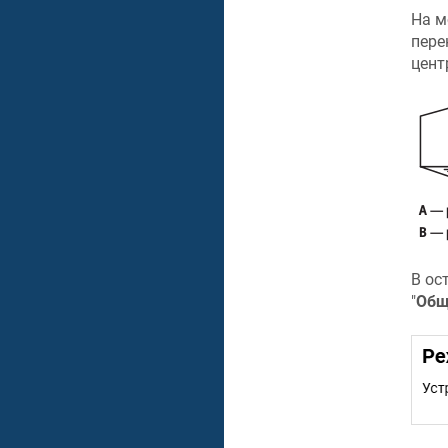
На м
пере
цент
В ос
"
Общ