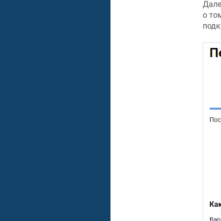
Дале
о то
подк