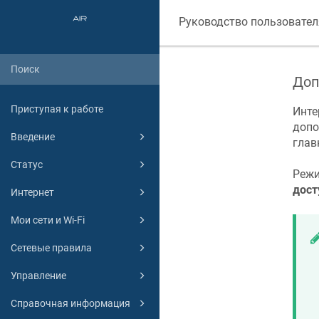
Руководство пользовател
Доп
Приступая к работе
Инте
допо
Введение
глав
Статус
Режи
дост
Интернет
Мои сети и Wi-Fi
Сетевые правила
Управление
Справочная информация