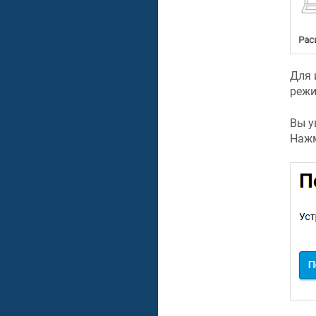
Для 
режи
Вы у
Нажм