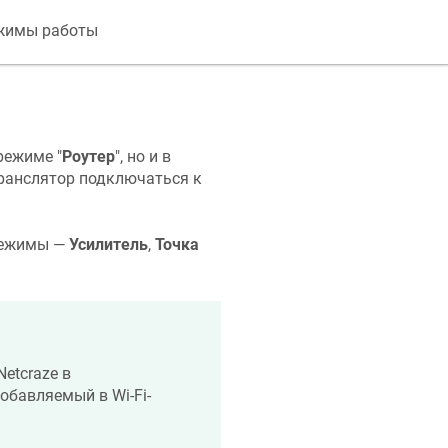
жимы работы
режиме "
Роутер
", но и в
ранслятор подключаться к
 режимы —
Усилитель
,
Точка
Netcraze
в
 добавляемый в Wi-Fi-