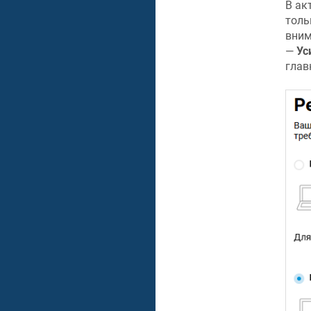
В ак
толь
вним
—
Ус
глав