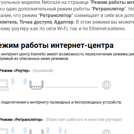
туальных моделях
Netcraze
на странице "
Режим работы инт
ко один дополнительный режим работы "
Ретранслятор
". 
ание, что режим "
Ретранслятор
" совмещает в себе все до
илитель
,
Точка доступа
,
Адаптер
. В этом режиме вы може
ному роутеру как по сети Wi-Fi, так и по Ethernet-кабелю.