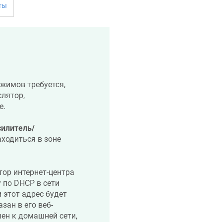
жимов требуется,
слятор,
е.
силитель/
ходиться в зоне
ор интернет-центра
 по DHCP в сети
 этот адрес будет
зан в его веб-
чен к домашней сети,