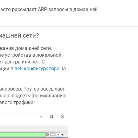
часто рассылает ARP-запросы в домашней
машней сети?
вания домашней сети,
е устройства в локальной
т-центра или нет. С
ации в
веб-конфигураторе
на
-запросов. Роутер рассылает
шнюю подсеть (по умолчанию
евого трафика: