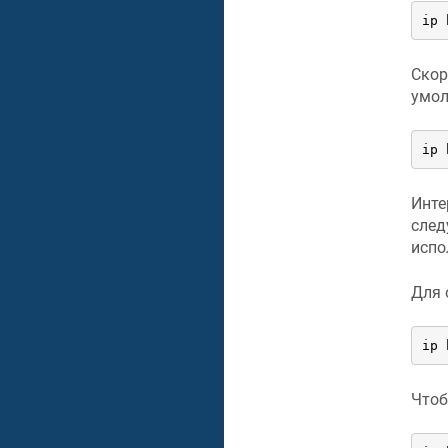
ip 
Скор
умол
ip 
Инте
след
испо
Для 
ip 
Чтоб