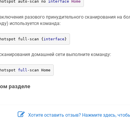
hotspot auto-scan no 
interface
Home
включения разового принудительного сканирования на бо
нду) используется команда:
hotspot full-scan {
interface
}
сканирования домашней сети выполните команду:
hotspot 
full
-
scan Home
том разделе
Хотите оставить отзыв? Нажмите здесь, чтоб