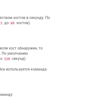
ством хостов в секунду. По
до
хостов).
1
60
если хост обнаружен, то
я. По умолчанию
до
секунд).
120
се используется команда:
оманду: