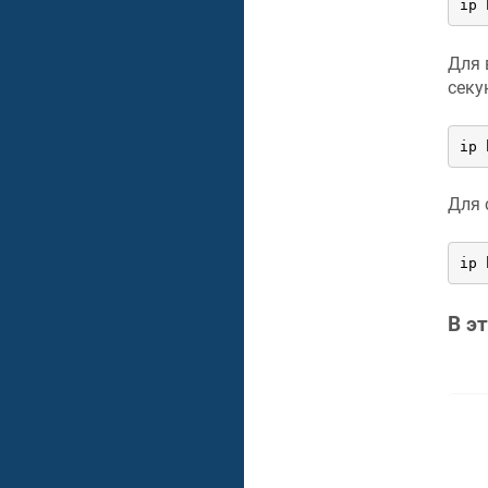
ip 
Для 
секу
ip 
Для 
ip 
В э