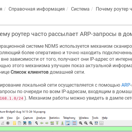
я
Справочная информация
Система
Почему роутер 
ему роутер часто рассылает ARP-запросы в до
ерационной системе
NDMS
используется механизм сканиро
оляющий более оперативно и точно находить подключенны
, вне зависимости от того, получают они IP-адрес от интерне
щью этого механизма улучшен показ актуальной информ
нице
Список клиентов
домашней сети.
ирование локальной сети осуществляется с помощью
ARP
запросы по очереди по всем IP-адресам, входящим в дома
). Механизм работы можно увидеть в дампе сет
168.1.0/24