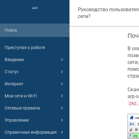
Руководство пользовател
сети?
Поч
Приступая к работе
В оп
позв
Введение
сети
помо
Статус
стра
Интернет
Скан
Мои сети и Wi-Fi
arp-
192.
Сетевые правила
Управление
Справочная информация