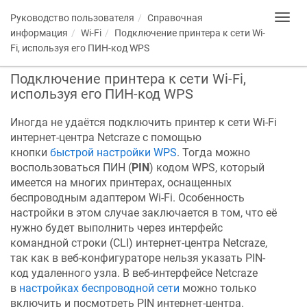
Руководство пользователя
Справочная
Toggl
navig
информация
Wi-Fi
Подключение принтера к сети Wi-
Fi, используя его ПИН-код WPS
Подключение принтера к сети Wi-Fi,
используя его ПИН-код WPS
Иногда не удаётся подключить принтер к сети Wi-Fi
интернет-центра
Netcraze
с помощью
кнопки
быстрой настройки WPS
. Тогда можно
воспользоваться ПИН (
PIN
) кодом WPS, который
имеется на многих принтерах, оснащенных
беспроводным адаптером Wi-Fi. Особенность
настройки в этом случае заключается в том, что её
нужно будет выполнить через интерфейс
командной строки (CLI) интернет-центра
Netcraze
,
так как в веб-конфигураторе нельзя указать PIN-
код удаленного узла. В веб-интерфейсе
Netcraze
в
настройках беспроводной сети
можно только
включить и посмотреть PIN интернет-центра.