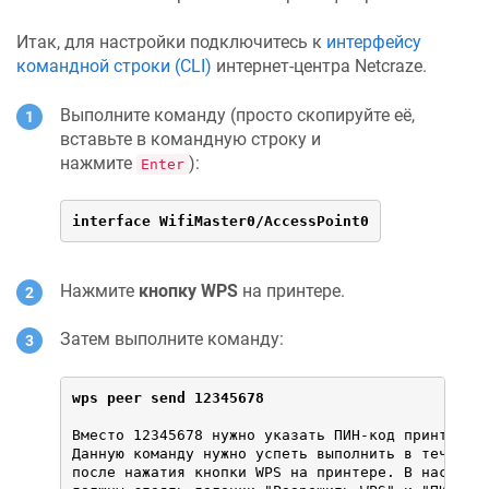
Итак, для настройки подключитесь к
интерфейсу
командной строки (CLI)
интернет-центра
Netcraze
.
Выполните команду (просто скопируйте её,
вставьте в командную строку и
нажмите
):
Enter
interface WifiMaster0/AccessPoint0
Нажмите
кнопку WPS
на принтере.
Затем выполните команду:
wps peer send 12345678
Вместо 12345678 нужно указать ПИН-код принтера.

Данную команду нужно успеть выполнить в течение 
после нажатия кнопки WPS на принтере. В настройк