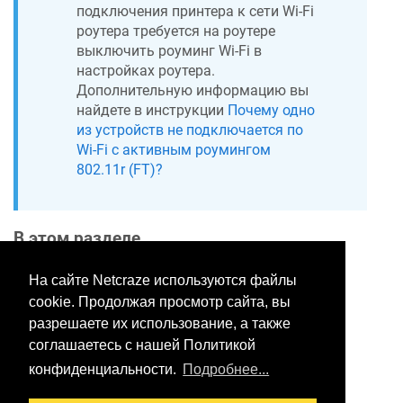
подключения принтера к сети Wi-Fi
роутера требуется на роутере
выключить роуминг Wi-Fi в
настройках роутера.
Дополнительную информацию вы
найдете в инструкции
Почему одно
из устройств не подключается по
Wi-Fi с активным роумингом
802.11r (FT)?
В этом разделе
На сайте Netcraze используются файлы
cookie. Продолжая просмотр сайта, вы
Хотите оставить отзыв?
разрешаете их использование, а также
Нажмите здесь, чтобы
соглашаетесь с нашей Политикой
предложить правки.
конфиденциальности.
Подробнее...