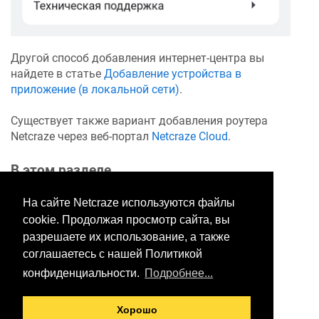
Другой способ добавления интернет-центра вы
найдете в статье
Добавление устройства в
приложение (в локальной сети)
.
Существует также вариант добавления роутера
Netcraze
через веб-портал
Netcraze
Cloud
.
В этом разделе
На сайте Netcraze используются файлы
cookie. Продолжая просмотр сайта, вы
Хотите оставить отзыв?
разрешаете их использование, а также
Нажмите здесь, чтобы
соглашаетесь с нашей Политикой
предложить правки.
конфиденциальности.
Подробнее...
Хорошо