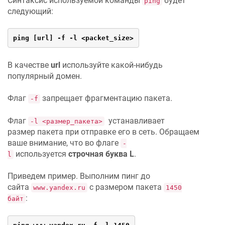
Синтаксис используемой команды
будет
ping
следующий:
ping [url] -f -l <packet_size>
В качестве
url
используйте какой-нибудь
популярный домен.
Флаг
запрещает фрагментацию пакета.
-f
Флаг
устанавливает
-l <размер_пакета>
размер пакета при отправке его в сеть. Обращаем
ваше внимание, что во флаге
-
используется
строчная буква L
.
l
Приведем пример. Выполним пинг до
сайта
с размером пакета
www.yandex.ru
1450
:
байт