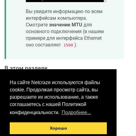
Вы увидите информацию по всем
интерфейсам компьютера.
Смотрите
значение MTU
для
основного подключения (в нашем
примере для интерфейса Ethernet
оно составляет
).
1500
В этом разделе
На сайте Netcraze используются файлы
cookie. Продолжая просмотр сайта, вы
Хотите оставить отзыв?
разрешаете их использование, а также
Нажмите здесь, чтобы
соглашаетесь с нашей Политикой
предложить правки.
конфиденциальности.
Подробнее...
Хорошо