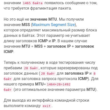
значении
появилось сообщение о том,
1465 байта
что требуется фрагментация пакета.
Но это ещё не
значение MTU
. Мы получили
значение
MSS
(
Maximum Segment Size
),
которое определяет максимальный размер блока
данных в байтах. Этот параметр не учитывает
длину заголовков
ICMP
и
IP
. В нашем случае
значение
MTU
=
MSS
+
заголовок IP
+
заголовок
ICMP
.
Теперь к полученному в ходе тестирования числу
прибавим
, которые зарезервированы под
28 байт
заголовок данных (
для
заголовка IP
и
20 байт
8
для заголовка запроса протокола
ICMP
). Для
байт
нашего примера
MTU
=
1464+28=1492
(это оптимальное значение параметра
MTU
).
байт
Для выхода из интерфейса командной строки
выполните команду
.
exit