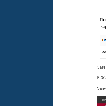
Зате
В ОС
Запу