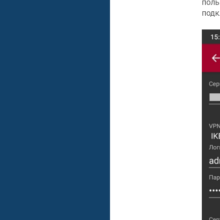
поль
подк