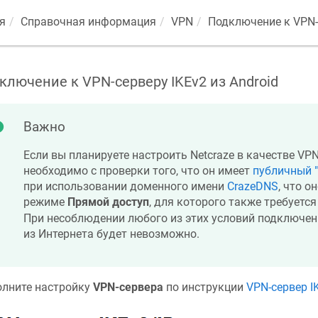
я
Справочная информация
VPN
Подключение к VPN-с
ключение к VPN-серверу IKEv2 из Android
Важно
Если вы планируете настроить
Netcraze
в качестве VPN
необходимо с проверки того, что он имеет
публичный "
при использовании доменного имени
CrazeDNS
, что о
режиме
Прямой доступ
, для которого также требуетс
При несоблюдении любого из этих условий подключен
из Интернета будет невозможно.
лните настройку
VPN-сервера
по инструкции
VPN-сервер I