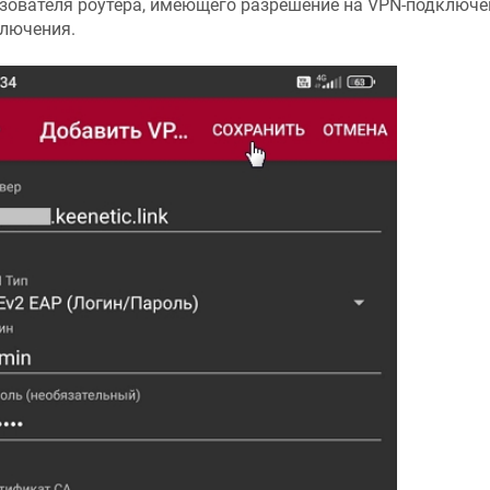
зователя роутера, имеющего разрешение на VPN-подключе
лючения.