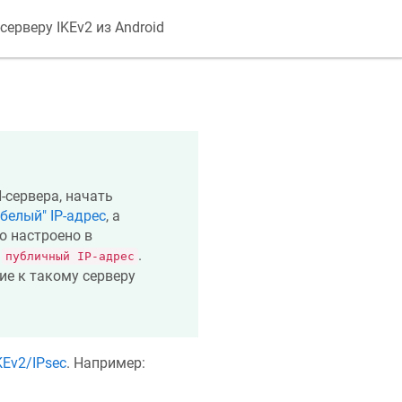
ерверу IKEv2 из Android
-сервера, начать
белый" IP-адрес
, а
но настроено в
я
.
публичный IP-адрес
ие к такому серверу
KEv2/IPsec
. Например: