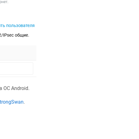
 ОС Android.
trongSwan
.