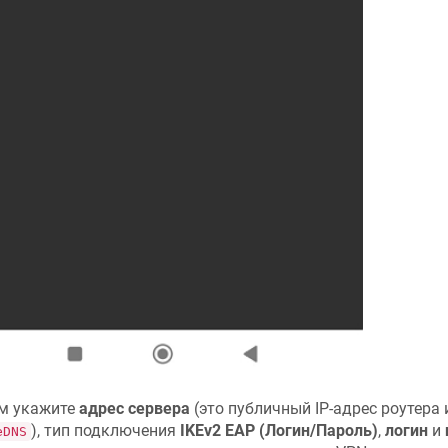
м укажите
адрес сервера
(это публичный IP-адрес роутера 
), тип подключения
IKEv2 EAP (Логин/Пароль)
,
логин
и
eDNS