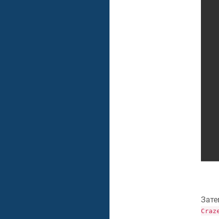
Зате
Craz