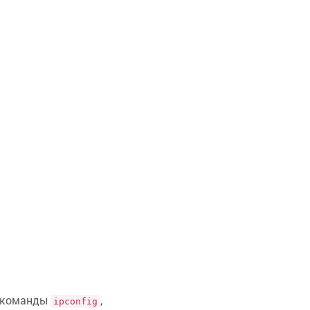
ю команды
,
ipconfig