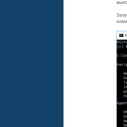
выпо
Запу
ком