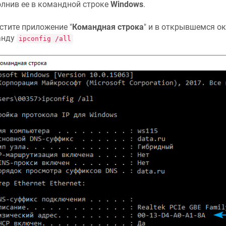
лнив ее в командной строке
Windows
.
стите приложение "
Командная строка
" и в открывшемся ок
анду
ipconfig /all