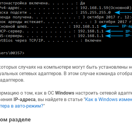
которых случаях на компьютере могут быть установлены н
уальных сетевых адаптеров. В этом случае команда отобр
 адаптеров.
рмацию о том, как в ОС
Windows
настроить сетевой адапт
чения
IP-адреса
, вы найдете в статье "
Как в Windows измен
тера в авто-режим?
"
том разделе