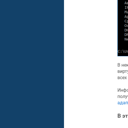
В не
вирт
всех
Инфо
полу
адап
В э