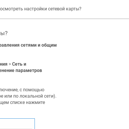
посмотреть настройки сетевой карты?
ты?
равления сетями и общим
ния
>
Сеть и
енение параметров
ключение, с помощью
 или по локальной сети).
щем списке нажмите