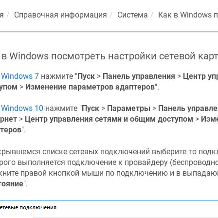
я
Справочная информация
Система
Как в Windows 
 в Windows посмотреть настройки сетевой кар
С
Windows 7
нажмите "
Пуск
>
Панель управления
>
Центр уп
упом
>
Изменение параметров адаптеров
".
С
Windows 10
нажмите "
Пуск
>
Параметры
>
Панель управле
рнет
>
Центр управления сетями и общим доступом
>
Изм
теров
".
крывшемся списке сетевых подключений выберите то под
рого выполняется подключение к провайдеру (беспроводное
ните правой кнопкой мыши по подключению и в выпадаю
тояние
".