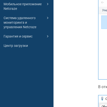
Мобильное приложение
Netcraze
Система удаленного
мониторинга и
управления Netcraze
Гарантия и сервис
Центр загрузки
В от