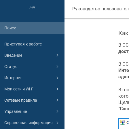
Руководство пользовател
Как
Приступая к работе
В О
дост
Введение
В О
Статус
Инте
адап
Интернет
Мои сети и Wi-Fi
В от
кото
Сетевые правила
Щелк
"
Сос
Управление
Справочная информация