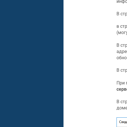
инфо
В стр
в стр
(мог
В ст
адре
обно
В стр
При 
серв
В стр
доме