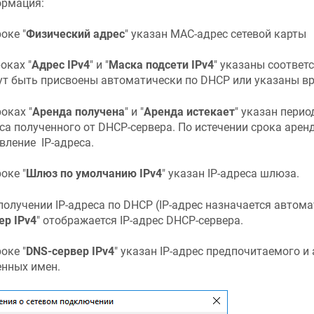
рмация:
оке "
Физический адрес
" указан MAC-адрес сетевой карты
оках "
Адрес IPv4
" и "
Маска подсети IPv4
" указаны соответс
ут быть присвоены автоматически по DHCP или указаны вр
роках "
Аренда получена
" и "
Аренда истекает
" указан перио
са полученного от DHCP-сервера. По истечении срока аренд
вление IP-адреса.
оке "
Шлюз по умолчанию IPv4
" указан IP-адреса шлюза.
получении IP-адреса по DHCP (IP-адрес назначается автомат
ер IPv4
" отображается IP-адрес DHCP-сервера.
оке "
DNS-сервер IPv4
" указан IP-адрес предпочитаемого и
нных имен.