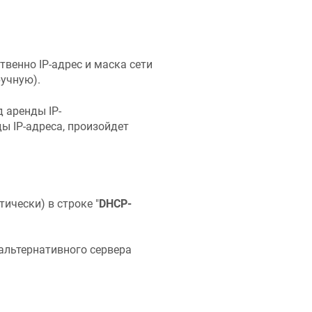
твенно IP-адрес и маска сети
учную).
д аренды IP-
ы IP-адреса, произойдет
ически) в строке "
DHCP-
 альтернативного сервера