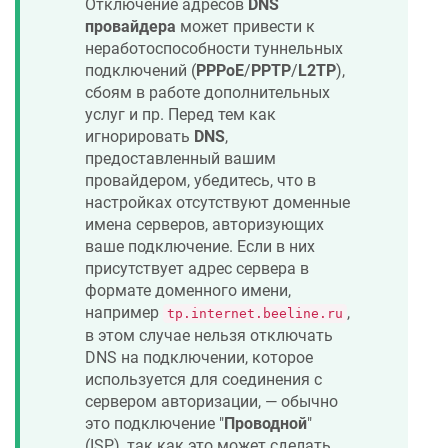
Отключение адресов
DNS
провайдера
может привести к
неработоспособности туннельных
подключений (
PPPoE
/
PPTP
/
L2TP
),
сбоям в работе дополнительных
услуг и пр. Перед тем как
игнорировать
DNS
,
предоставленный вашим
провайдером, убедитесь, что в
настройках отсутствуют доменные
имена серверов, авторизующих
ваше подключение. Если в них
присутствует адрес сервера в
формате доменного имени,
например
,
tp.internet.beeline.ru
в этом случае нельзя отключать
DNS на подключении, которое
используется для соединения с
сервером авторизации, — обычно
это подключение "
Проводной
"
(ISP), так как это может сделать