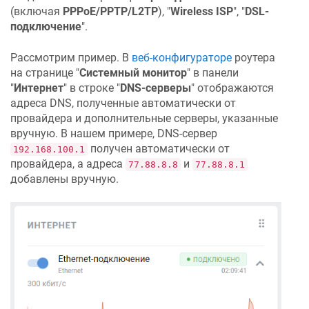
(включая
PPPoE/PPTP/L2TP
), "
Wireless ISP
", "
DSL-
подключение
".
Рассмотрим пример. В
веб-конфигураторе
роутера
на странице "
Системный монитор
" в панели
"
Интернет
" в строке "
DNS-серверы
" отображаются
адреса DNS, полученные автоматически от
провайдера и дополнительные серверы, указанные
вручную. В нашем примере, DNS-сервер
получен автоматически от
192.168.100.1
провайдера, а адреса
и
77.88.8.8
77.88.8.1
добавлены вручную.