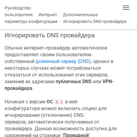
Руководство
Toggl
navig
пользователя
Интернет
Дополнительные
параметры конфигурации
Игнорировать DNS провайдера
Игнорировать DNS провайдера
Обычно интернет-провайдер автоматически
предоставляет своим пользователям
собственный
доменный сервер (DNS)
, однако в
некоторых случаях может потребоваться
отказаться от использования этих серверов,
заменив их адресами
публичных DNS
или
VPN-
провайдера
.
Начиная с версии
ОС
в веб-
3.1
конфигураторе можно включить опцию для
игнорирования (отключения) DNS-
серверов, автоматически получаемых от
провайдера. Данная возможность доступна для
соединений на странице "
Проводной
"