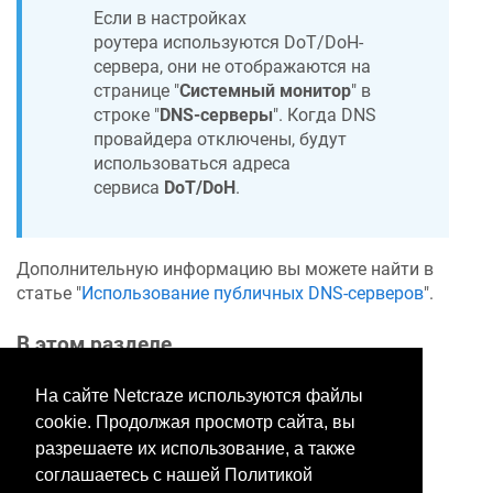
Если в настройках
роутера используются DoT/DoH-
сервера, они не отображаются на
странице "
Системный монитор
" в
строке "
DNS-серверы
". Когда DNS
провайдера отключены, будут
использоваться адреса
сервиса
DoT/DoH
.
Дополнительную информацию вы можете найти в
статье "
Использование публичных DNS-серверов
".
В этом разделе
На сайте Netcraze используются файлы
cookie. Продолжая просмотр сайта, вы
Хотите оставить отзыв?
разрешаете их использование, а также
Нажмите здесь, чтобы
соглашаетесь с нашей Политикой
предложить правки.