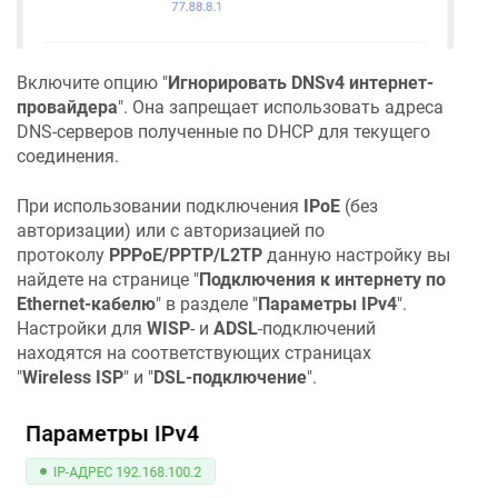
Включите опцию "
Игнорировать DNSv4 интернет-
провайдера
". Она запрещает использовать адреса
DNS-серверов полученные по DHCP для текущего
соединения.
При использовании подключения
IPoE
(без
авторизации) или с авторизацией по
протоколу
PPPoE/PPTP/L2TP
данную настройку вы
найдете на странице "
Подключения к интернету по
Ethernet-кабелю
" в разделе "
Параметры IPv4
".
Настройки для
WISP
- и
ADSL
-подключений
находятся на соответствующих страницах
"
Wireless ISP
" и "
DSL-подключение
".