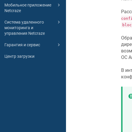
Мобильное приложение
Netcraze
Расс
conf
Система удаленного
bloc
мониторинга и
управления Netcraze
Обра
дире
Гарантия и сервис
возм
Центр загрузки
ОС A
В ин
конф