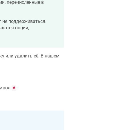
ии, перечисленные в
т не поддерживаться.
аются опции,
у или удалить её. В нашем
имвол
:
#