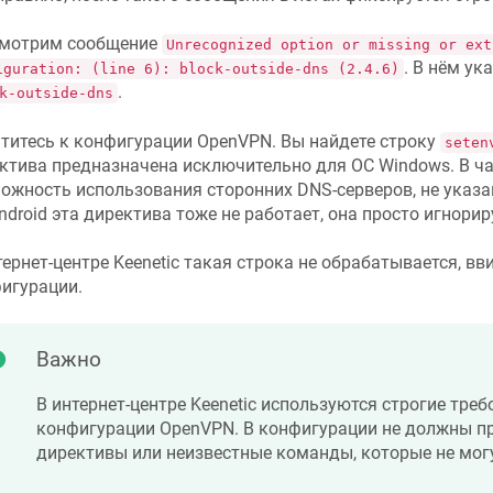
мотрим сообщение
Unrecognized option or missing or ext
. В нём ук
iguration: (line 6): block-outside-dns (2.4.6)
.
k-outside-dns
титесь к конфигурации OpenVPN. Вы найдете строку
seten
ктива предназначена исключительно для ОС Windows. В ча
ожность использования сторонних DNS-серверов, не указа
ndroid эта директива тоже не работает, она просто игнорир
тернет-центре Keenetic такая строка не обрабатывается, вв
игурации.
Важно
В интернет-центре Keenetic используются строгие треб
конфигурации OpenVPN. В конфигурации не должны п
директивы или неизвестные команды, которые не мог