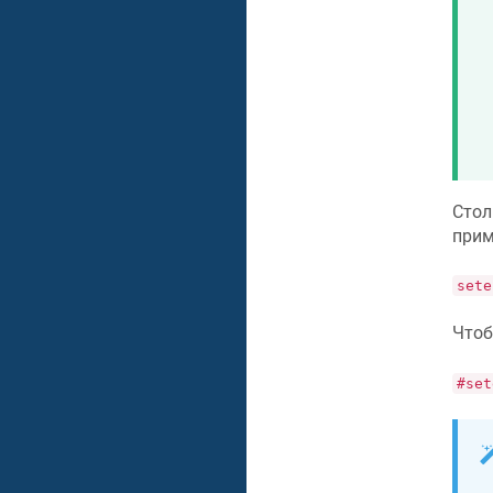
Стол
прим
sete
Чтоб
#set