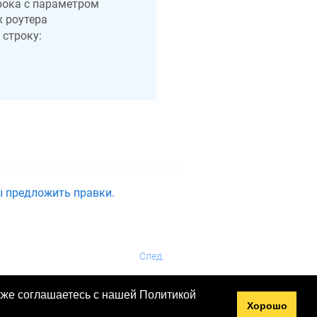
рока с параметром
х роутера
 строку:
ы предложить правки.
След.
акже соглашаетесь с нашей Политикой
Хорошо