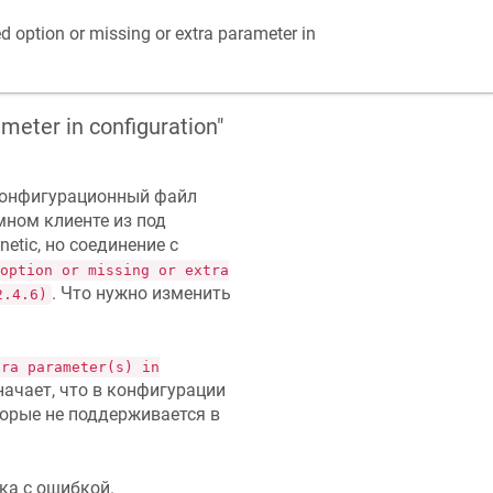
option or missing or extra parameter in
meter in configuration"
конфигурационный файл
мном клиенте из под
tic, но соединение с
option or missing or extra
. Что нужно изменить
2.4.6)
tra parameter(s) in
начает, что в конфигурации
торые не поддерживается в
ка с ошибкой.