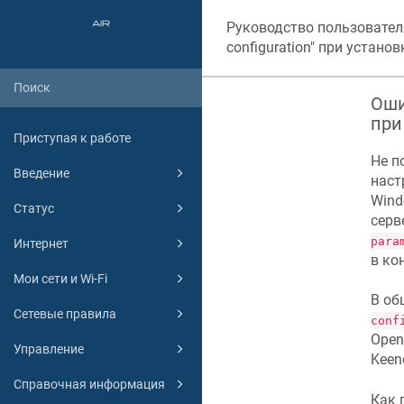
Руководство пользовател
configuration" при устано
Ошиб
при
Приступая к работе
Не п
Введение
наст
Wind
Статус
серв
para
Интернет
в ко
Мои сети и Wi-Fi
В об
Сетевые правила
conf
Open
Управление
Keene
Справочная информация
Как 