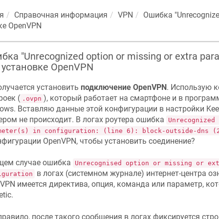
я
Справочная информация
VPN
Ошибка "Unrecognized 
вке OpenVPN
ка "Unrecognized option or missing or extra para
 установке OpenVPN
олучается установить
подключение OpenVPN
. Использую 
роек (
), который работает на смартфоне и в програм
.ovpn
ows. Вставляю данные этой конфигурации в настройки Keene
ером не происходит. В логах роутера ошибка
Unrecognized 
meter(s) in configuration: (line 6): block-outside-dns (
нфигурации OpenVPN, чтобы установить соединение?
щем случае ошибка
Unrecognised option or missing or ex
в логах (системном журнале) интернет-центра оз
iguration
VPN имеется директива, опция, команда или параметр, ко
tic.
правило, после такого сообщения в логах фиксируется стро