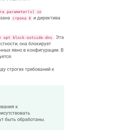
ra parameter(s) in
азана
и директива
строка 6
. Эта
v opt block-outside-dns
стности, она блокирует
нных явно в конфигурации. В
уется.
иду строгих требований к
ования к
рисутствовать
ут быть обработаны.