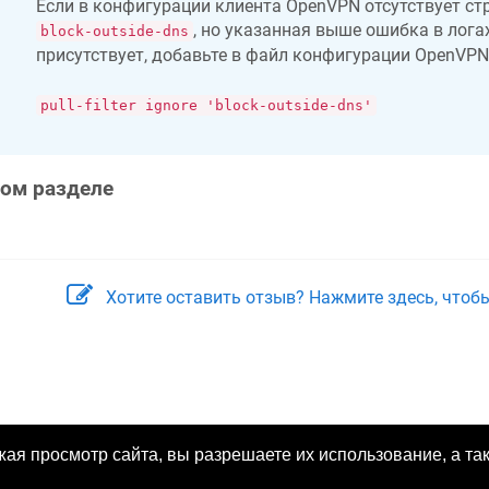
Если в конфигурации клиента OpenVPN отсутствует ст
, но указанная выше ошибка в лога
block-outside-dns
присутствует, добавьте в файл конфигурации OpenVPN
pull-filter ignore 'block-outside-dns'
том разделе
Хотите оставить отзыв? Нажмите здесь, чтоб
жая просмотр сайта, вы разрешаете их использование, а т