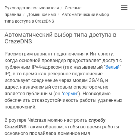
Руководство пользователя
Сетевые
Toggl
navig
правила
Доменное имя
Автоматический выбор
типа доступа в
CrazeDNS
Автоматический выбор типа доступа в
CrazeDNS
Рассмотрим вариант подключения к Интернету,
когда основной провайдер предоставляет доступ с
публичным IPv4-адресом (так называемый "
белый
"
IP), в то время как резервное подключение
использует соединение через модем 3G/4G, и
адрес, назначаемый сотовым оператором, не
является публичным (он "
серый
"). Необходимо
обеспечить отказоустойчивость работы удаленных
подключений.
В роутере
Netcraze
можно настроить
службу
CrazeDNS
таким образом, чтобы во время работы
основного провайдера доменное имя