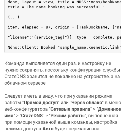
done, layout = view, title = NDSS::ndns/bookName (Pub
title = The name booking was successful.:

(...)

item, elapsed = 87, origin = [TaskBookName, {"name":"
"license":"(service_tag)"}], type = complete, peer = 
Ndns::Client: Booked "sample_name.keenetic.link".
Команда выполняется один раз, и настройку не
нужно сохранять, поскольку конфигурация службы
CrazeDNS
хранится не локально на устройстве, а на
облачном сервере.
Следует иметь в виду, что при указании режима
работы "
Прямой доступ
" или "
Через облако
" в меню
веб-конфигуратора "
Сетевые правила
" > "
Доменное
имя
" > "
CrazeDNS
" > "
Режим работы
", выполненная
при помощи указанной выше команды, настройка
режима доступа
Авто
будет перезаписана.