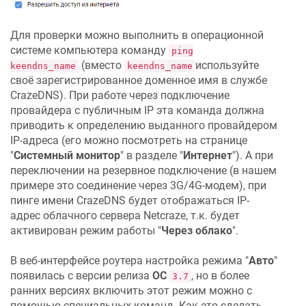
Для проверки можно выполнить в операционной
системе компьютера команду
ping
(вместо
используйте
keendns_name
keendns_name
своё зарегистрированное доменное имя в службе
CrazeDNS
). При работе через подключение
провайдера с публичным IP эта команда должна
приводить к определению выданного провайдером
IP-адреса (его можно посмотреть на странице
"
Системный монитор
" в разделе "
Интернет
"). А при
переключении на резервное подключение (в нашем
примере это соединение через 3G/4G-модем), при
пинге имени
CrazeDNS
будет отображаться IP-
адрес облачного сервера
Netcraze
, т.к. будет
активирован режим работы "
Через облако
".
В веб-интерфейсе роутера настройка режима "
Авто
"
появилась с версии релиза
ОС
, но в более
3.7
ранних версиях включить этот режим можно с
помощью специальных команд. Как это сделать