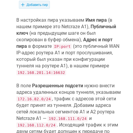
В настройках пира указываем
Имя пира
(в
нашем примере это
Netcraze
А1),
Публичный
ключ
(на предыдущем шаге он был
скопирован в буфер обмена),
Адрес и порт
пира
в формате
(это публичный WAN
IP:port
IP-адрес роутера А1 и порт прослушивания,
который был указан при конфигурации
туннеля на роутере А1), в нашем примере
192.168.201.14:16632
В поле
Разрешенные подсети
нужно внести
адреса удаленных концов туннеля, указываем
, трафик с адресов этой сети
172.16.82.0/24
будет принят из туннеля. Добавим адреса
сетей локальных сегментов A1 и A2 роутера
Netcraze
А1 —
и
192.168.111.0/24
. Исходящий трафик к этим
192.168.112.0/24
двум сетям будет допущен к передаче по