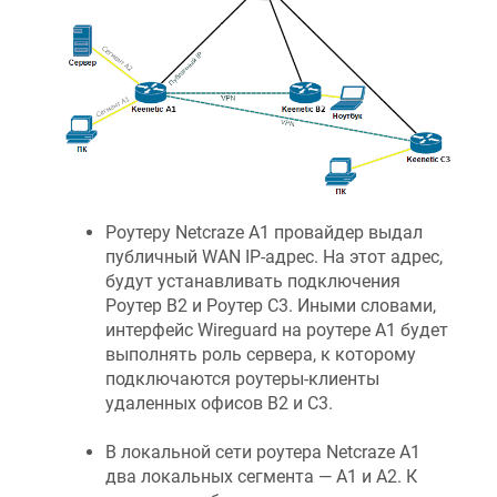
Роутеру
Netcraze
А1 провайдер выдал
публичный WAN IP-адрес. На этот адрес,
будут устанавливать подключения
Роутер B2 и Роутер C3. Иными словами,
интерфейс Wireguard на роутере А1 будет
выполнять роль сервера, к которому
подключаются роутеры-клиенты
удаленных офисов B2 и C3.
В локальной сети роутера
Netcraze
А1
два локальных сегмента — A1 и A2. К