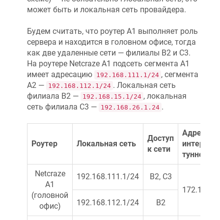
может быть и локальная сеть провайдера.
Будем считать, что роутер A1 выполняет роль
сервера и находится в головном офисе, тогда
как две удаленные сети — филиалы B2 и C3.
На роутере
Netcraze
А1 подсеть сегмента A1
имеет адресацию
, сегмента
192.168.111.1/24
A2 —
. Локальная сеть
192.168.112.1/24
филиала B2 —
, локальная
192.168.15.1/24
сеть филиала C3 —
.
192.168.26.1.24
Адрес
Доступ
Роутер
Локальная сеть
интерфей
к сети
туннеля
Netcraze
192.168.111.1/24
B2, C3
A1
172.16.82
(головной
192.168.112.1/24
B2
офис)