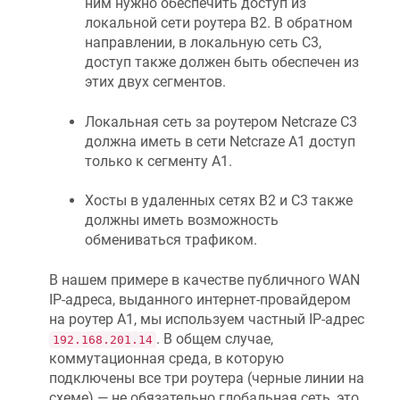
ним нужно обеспечить доступ из
локальной сети роутера B2. В обратном
направлении, в локальную сеть C3,
доступ также должен быть обеспечен из
этих двух сегментов.
Локальная сеть за роутером
Netcraze
C3
должна иметь в сети
Netcraze
А1 доступ
только к сегменту A1.
Хосты в удаленных сетях B2 и C3 также
должны иметь возможность
обмениваться трафиком.
В нашем примере в качестве публичного WAN
IP-адреса, выданного интернет-провайдером
на роутер А1, мы используем частный IP-адрес
. В общем случае,
192.168.201.14
коммутационная среда, в которую
подключены все три роутера (черные линии на
схеме) — не обязательно глобальная сеть, это