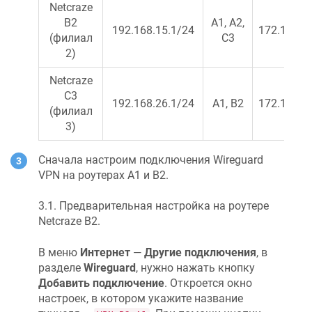
Netcraze
B2
А1, А2,
192.168.15.1/24
172.16.82
(филиал
C3
2)
Netcraze
C3
192.168.26.1/24
А1, B2
172.16.82
(филиал
3)
Сначала настроим подключения Wireguard
VPN на роутерах А1 и B2.
3.1. Предварительная настройка на роутере
Netcraze
B2.
В меню
Интернет
—
Другие подключения
, в
разделе
Wireguard
, нужно нажать кнопку
Добавить подключение
. Откроется окно
настроек, в котором укажите название