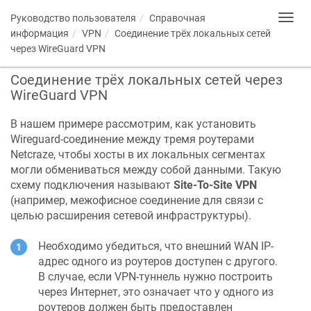
Руководство пользователя
Справочная
Toggl
navig
информация
VPN
Соединение трёх локальных сетей
через WireGuard VPN
Соединение трёх локальных сетей через
WireGuard VPN
В нашем примере рассмотрим, как установить
Wireguard-соединение между тремя роутерами
Netcraze
, чтобы хосты в их локальных сегментах
могли обмениваться между собой данными. Такую
схему подключения называют
Site-To-Site VPN
(например, межофисное соединение для связи с
целью расширения сетевой инфраструктуры).
Необходимо убедиться, что внешний WAN IP-
адрес одного из роутеров доступен с другого.
В случае, если VPN-туннель нужно построить
через Интернет, это означает что у одного из
роутеров должен быть предоставлен