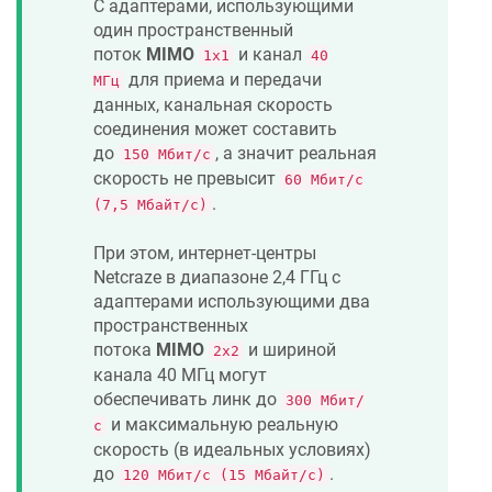
С адаптерами, использующими
один пространственный
поток
MIMO
и канал
1x1
40
для приема и передачи
МГц
данных, канальная скорость
соединения может составить
до
, а значит реальная
150 Мбит/с
скорость не превысит
60 Мбит/с
.
(7,5 Мбайт/с)
При этом, интернет-центры
Netcraze
в диапазоне 2,4 ГГц с
адаптерами использующими два
пространственных
потока
MIMO
и шириной
2x2
канала 40 МГц могут
обеспечивать линк до
300 Мбит/
и максимальную реальную
с
скорость (в идеальных условиях)
до
.
120 Мбит/с (15 Мбайт/с)