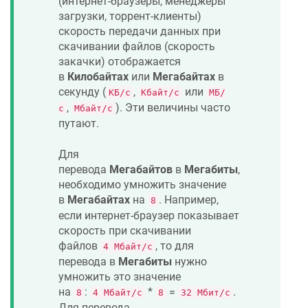
(интернет-браузеры, менеджеры
загрузки, торрент-клиенты)
скорость передачи данных при
скачивании файлов (скорость
закачки) отображается
в
Килобайтах
или
Мегабайтах
в
секунду (
,
или
КБ/с
Кбайт/с
МБ/
,
). Эти величины часто
с
Мбайт/с
путают.
Для
перевода
Мегабайтов
в
Мегабиты
,
необходимо умножить значение
в
Мегабайтах
на
. Например,
8
если интернет-браузер показывает
скорость при скачивании
файлов
, то для
4 Мбайт/с
перевода в
Мегабиты
нужно
умножить это значение
на
:
*
=
.
8
4 Мбайт/с
8
32 Мбит/с
Для перевода