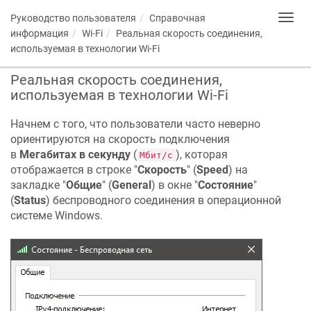
Руководство пользователя
Справочная
Toggl
navig
информация
Wi-Fi
Реальная скорость соединения,
используемая в технологии Wi-Fi
Реальная скорость соединения,
используемая в технологии Wi-Fi
Начнем с того, что пользователи часто неверно
ориентируются на скорость подключения
в
Мегабитах в секунду
(
), которая
Мбит/с
отображается в строке "
Скорость
" (
Speed
) на
закладке "
Общие
" (
General
) в окне "
Состояние
"
(
Status
) беспроводного соединения в операционной
системе Windows.