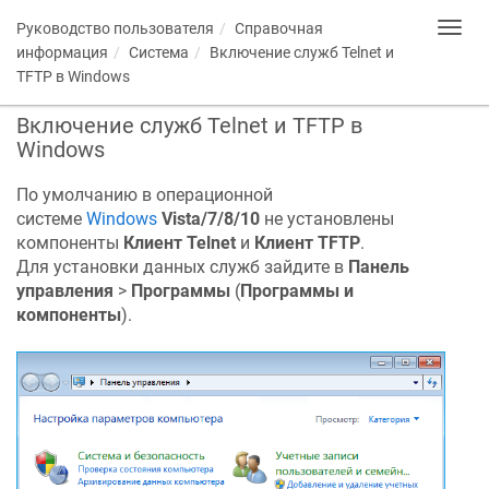
Руководство пользователя
Справочная
Toggl
navig
информация
Система
Включение служб Telnet и
TFTP в Windows
Включение служб Telnet и TFTP в
Windows
По умолчанию в операционной
системе
Windows
Vista/7/8/10
не установлены
компоненты
Клиент Telnet
и
Клиент TFTP
.
Для установки данных служб зайдите в
Панель
управления
>
Программы
(
Программы и
компоненты
).