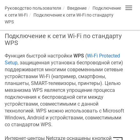
Руководство пользователя
Введение
Подключение
Toggl
navig
к сети Wi-Fi
Подключение к сети Wi-Fi по стандарту
WPS
Подключение к сети Wi-Fi по стандарту
WPS
Функция быстрой настройки
WPS
(
Wi-Fi Protected
Setup
, защищенная установка беспроводной сети)
поддерживается многими современными сетевые
устройствами Wi-Fi (например, смартфоны,
планшеты, SMART-телевизоры, принтеры). Целью
механизма WPS является упрощение процесса
подключения к беспроводной сети между
устройствами, совместимыми с данной
технологией. WPS можно использовать с Microsoft
Windows, Android и устройствами, совместимыми
со стандартом WPS.
Интернет-центры
Netcraze
оснащены кнопкой