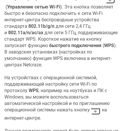
(
Управление сетью Wi-Fi
). Эта кнопка позволяет
быстро и безопасно подключить к сети Wi-Fi
интернет-центра беспроводные устройства
стандарта
802.11b/g/n
для сети 2,4 ГГц
и
802.11a/n/ac/ax
для сети 5 ГГц, поддерживающие
стандарт WPS. Короткое нажатие на кнопку
запускает функцию
быстрого подключения
(
WPS
).
В заводских установках (настройках по
умолчанию) функция WPS включена в интернет-
центрах
Netcraze
.
На устройствах с операционной системой,
поддерживающей настройку сети Wi-Fi по
протоколу
WPS
, например на ноутбуках и ПК с
Windows, вы можете воспользоваться
автоматической настройкой и по приглашению
операционной системы нажать кнопку
на
интернет-центре.
Данная возможность может быть использована не