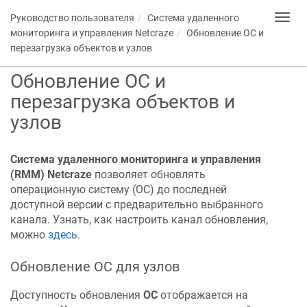
Руководство пользователя
Система удаленного
Toggl
navig
мониторинга и управления
Netcraze
Обновление ОС и
перезагрузка объектов и узлов
Обновление ОС и
перезагрузка объектов и
узлов
Система удаленного мониторинга и управления
(RMM)
Netcraze
позволяет обновлять
операционную систему (ОС) до последней
доступной версии с предварительно выбранного
канала. Узнать, как настроить канал обновления,
можно
здесь
.
Обновление ОС для узлов
Доступность обновления
ОС
отображается на