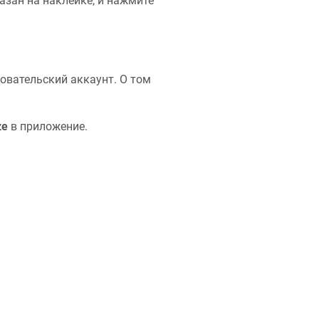
азан на наклейке, и нажмите
овательский аккаунт. О том
ze
в приложение.