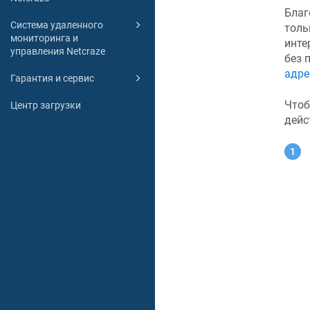
Благ
Система удаленного
толь
мониторинга и
инте
управления Netcraze
без 
адре
Гарантия и сервис
Чтоб
Центр загрузки
дейс