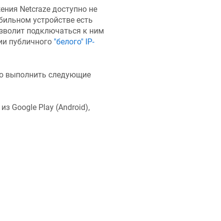
жения
Netcraze
доступно не
обильном устройстве есть
озволит подключаться к ним
вии публичного
"белого" IP-
мо выполнить следующие
из Google Play (Android),