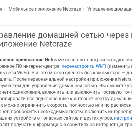
я
Мобильное приложение
Netcraze
Управление домашн
равление домашней сетью через
иложение
Netcraze
ильное приложение
Netcraze
позволит настроить подключе
оенное ПО интернет-центра,
перенастроить Wi-Fi
(изменить 
ль сети Wi-Fi). Всё это можно сделать без компьютера — 
шета. После первоначальной настройки приложение
Netcra
рументом для управления домашней сетью. Вы сможете уз
рнет-подключения, включить или выключить гостевую точк
ролировать все подключенные к интернет-центру домашни
их можно ограничить скорость, полностью или по расписан
рнет, пробросить необходимые порты, включить интернет-
шних устройств от опасных сайтов и других угроз,
настрои
олят получать информацию о событиях на интернет-центре