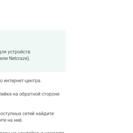
ля устройств
дели
Netcraze
).
о интернет-центра.
ейке на обратной стороне
доступных сетей найдите
те на неё.