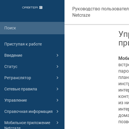
Руководство пользовател
Netcraze
Уп
пр
Приступая к работе
Введение
Моб
встр
Статус
паро
план
Ретранслятор
инст
Сетевые правила
инте
конт
Управление
из н
инте
Справочная информация
дома
позв
Мобильное приложение
Netcraze