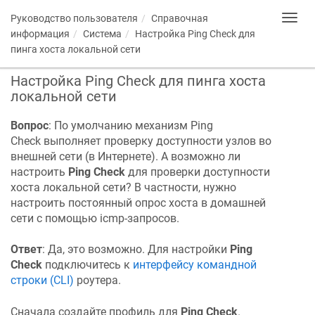
Руководство пользователя
Справочная
Toggl
navig
информация
Система
Настройка Ping Check для
пинга хоста локальной сети
Настройка Ping Check для пинга хоста
локальной сети
Вопрос
: По умолчанию механизм Ping
Check выполняет проверку доступности узлов во
внешней сети (в Интернете). А возможно ли
настроить
Ping Check
для проверки доступности
хоста локальной сети? В частности, нужно
настроить постоянный опрос хоста в домашней
сети с помощью icmp-запросов.
Ответ
: Да, это возможно. Для настройки
Ping
Check
подключитесь к
интерфейсу командной
строки (CLI)
роутера.
Cначала создайте профиль для
Ping Check
.