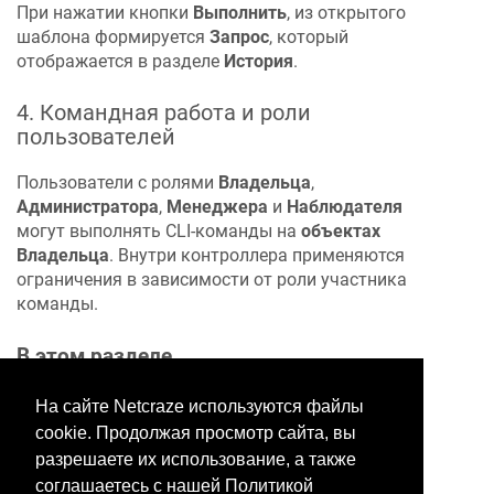
При нажатии кнопки
Выполнить
, из открытого
шаблона формируется
Запрос
, который
отображается в разделе
История
.
4. Командная работа и роли
пользователей
Пользователи с ролями
Владельца
,
Администратора
,
Менеджера
и
Наблюдателя
могут выполнять CLI-команды на
объектах
Владельца
. Внутри контроллера применяются
ограничения в зависимости от роли участника
команды.
В этом разделе
На сайте Netcraze используются файлы
cookie. Продолжая просмотр сайта, вы
Хотите оставить отзыв?
разрешаете их использование, а также
Нажмите здесь, чтобы
соглашаетесь с нашей Политикой