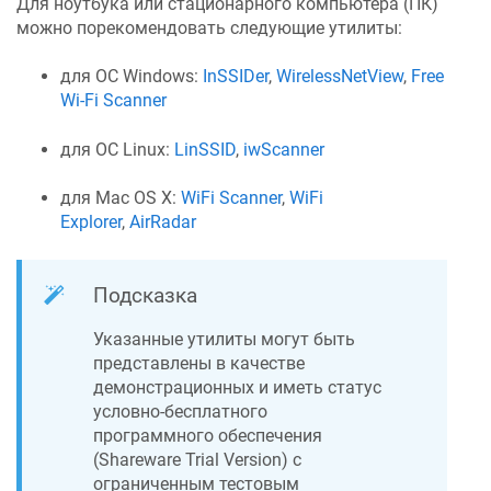
Для ноутбука или стационарного компьютера (ПК)
можно порекомендовать следующие утилиты:
для ОС Windows:
InSSIDer
,
WirelessNetView
,
Free
Wi-Fi Scanner
для ОС Linux:
LinSSID
,
iwScanner
для Mac OS X:
WiFi Scanner
,
WiFi
Explorer
,
AirRadar
Подсказка
Указанные утилиты могут быть
представлены в качестве
демонстрационных и иметь статус
условно-бесплатного
программного обеспечения
(Shareware Trial Version) c
ограниченным тестовым