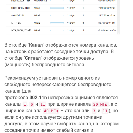
В столбце "
Канал
" отображаются номера каналов,
на которых работают соседние точки доступа. В
столбце "
Сигнал
" отображается уровень
(мощность) беспроводного сигнала.
Рекомендуем установить номер одного из
свободного непересекающегося беспроводного
канала (для
протокола
802.11n
непересекающимися являются
каналы
,
и
при ширине канала
, а с
1
6
11
20 МГц
шириной канала
– это каналы
и
), но
40 МГц
3
11
если он уже используется другими точками
доступа, в этом случае выбрать канал, на котором
соседние точки имеют слабый сигнал и