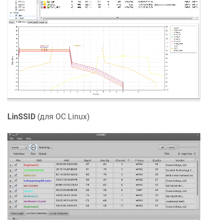
LinSSID
(для ОС Linux)