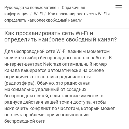
Руководство пользователя
Справочная
Toggl
navig
информация
Wi-Fi
Как просканировать сеть Wi-Fi и
определить наиболее свободный канал?
Как просканировать сеть Wi-Fi и
определить наиболее свободный канал?
Для беспроводной сети Wi-Fi важным моментом
является выбор беспроводного канала работы. В
интернет-центрах
Netcraze
оптимальный номер
канала выбирается автоматически на основе
периодического анализа радиочастоты
(радиоэфира). Обычно, это радиоканал,
максимально удаленный от соседних
беспроводных сетей, если таковые имеются в
радиусе действия вашей точки доступа, чтобы
исключить конфликт по частотам, который может
повлечь проблемы при использовании
беспроводной сети.