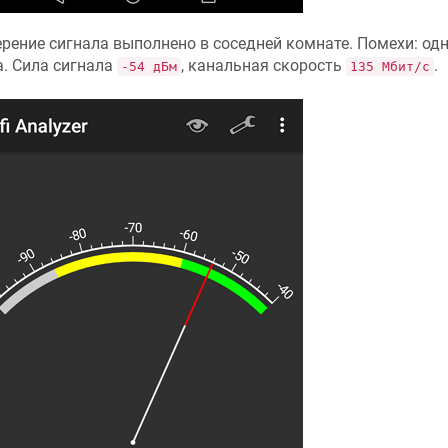
рение сигнала выполнено в соседней комнате. Помехи: о
а. Сила сигнала
, канальная скорость
.
-54 дБм
135 Мбит/с