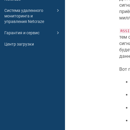
сигн
Система удаленного
приё
мониторинга и
милл
управления Netcraze
RSSI
Гарантия и сервис
тем 
сигн
Центр загрузки
буде
данн
Вот 