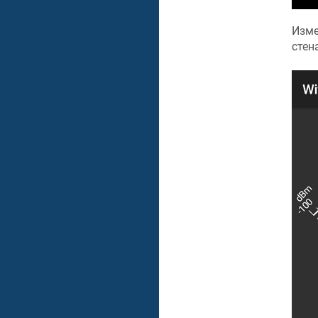
Изме
стен