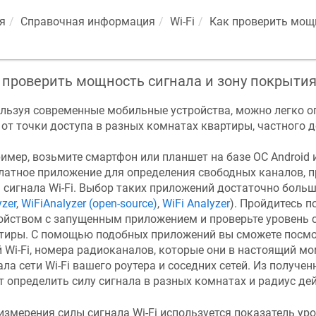
я
Справочная информация
Wi-Fi
Как проверить мощн
 проверить мощность сигнала и зону покрытия
льзуя современные мобильные устройства, можно легко о
i от точки доступа в разных комнатах квартиры, частного 
имер, возьмите смартфон или планшет на базе ОС Android 
латное приложение для определения свободных каналов, п
 сигнала Wi-Fi. Выбор таких приложений достаточно боль
yzer
,
WiFiAnalyzer (open-source)
,
WiFi Analyzer
). Пройдитесь 
ойством с запущенным приложением и проверьте уровень с
тиры. С помощью подобных приложений вы сможете посмо
й Wi-Fi, номера радиоканалов, которые они в настоящий мо
ала сети Wi-Fi вашего роутера и соседних сетей. Из получ
т определить силу сигнала в разных комнатах и радиус дей
измерения силы сигнала Wi-Fi используется показатель у