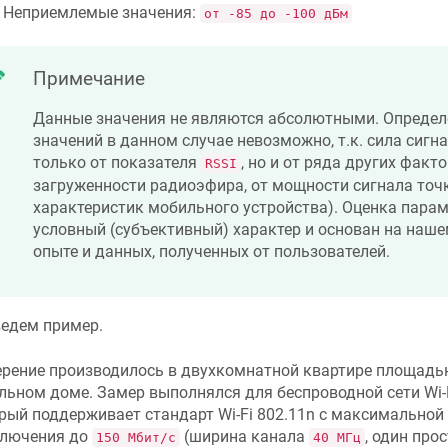
Неприемлемые значения:
от -85 до -100 дБм
Примечание
Данные значения не являются абсолютными. Определ
значений в данном случае невозможно, т.к. сила сигна
только от показателя
, но и от ряда других факто
RSSI
загруженности радиоэфира, от мощности сигнала точки
характеристик мобильного устройства). Оценка парам
условный (субъективный) характер и основан на наш
опыте и данных, полученных от пользователей.
едем пример.
рение производилось в двухкомнатной квартире площад
льном доме. Замер выполнялся для беспроводной сети Wi-Fi
рый поддерживает стандарт Wi-Fi 802.11n с максимальной
лючения до
(ширина канала
, один про
150 Мбит/c
40 МГц