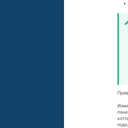
Прив
Изме
пане
кото
подк