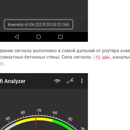
рение сигнала выполнено в самой дальней от роутера комна
омнатных бетонных стены. Сила сигнала
, каналь
-72 дБм
.
/с