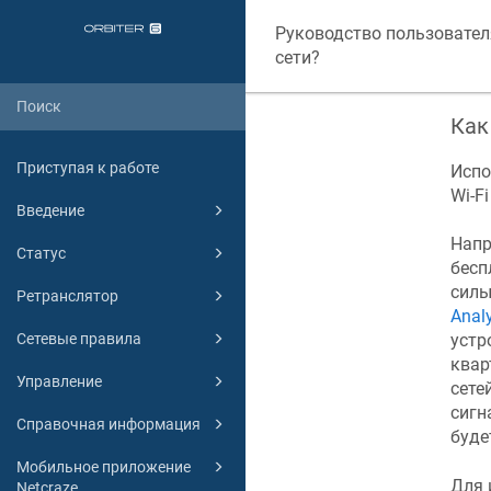
Руководство пользовател
сети?
Как
Приступая к работе
Испо
Wi-F
Введение
Напр
Статус
бесп
силы
Ретранслятор
Anal
Сетевые правила
устр
квар
Управление
сете
сигн
Справочная информация
буде
Мобильное приложение
Для 
Netcraze