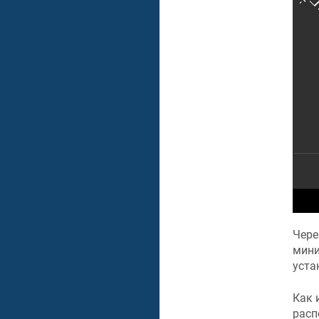
Чере
мини
уста
Как 
расп