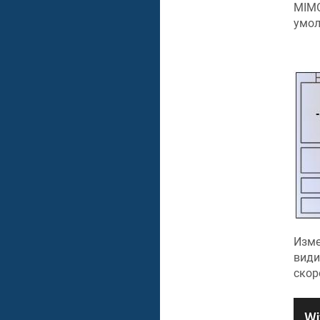
MIM
умол
Изме
види
скор