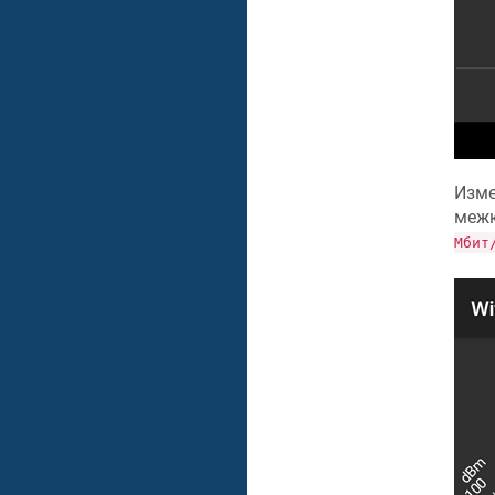
Изме
межк
Мбит