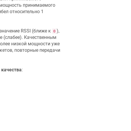
 мощность принимаемого
ибел относительно 1
значение RSSI (ближе к
),
0
же (слабее). Качественным
более низкой мощности уже
кетов, повторные передачи
о качества
: