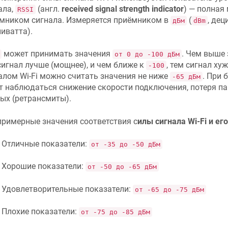
ала,
(англ.
received signal strength indicator
) — полная
RSSI
мником сигнала. Измеряется приёмником в
(
, дец
дБм
dBm
иватта).
может принимать значения
. Чем выше 
от 0 до -100 дБм
сигнал лучше (мощнее), и чем ближе к
, тем сигнал ху
-100
алом Wi-Fi можно считать значения не ниже
. При 
-65 дБм
т наблюдаться снижение скорости подключения, потеря па
ых (ретрансмиты).
примерные значения соответствия с
илы сигнала Wi-Fi и ег
Отличные показатели:
от -35 до -50 дБм
Хорошие показатели:
от -50 до -65 дБм
Удовлетворительные показатели:
от -65 до -75 дБм
Плохие показатели:
от -75 до -85 дБм