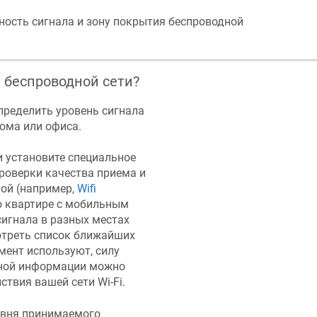
ость сигнала и зону покрытия беспроводной
 беспроводной сети?
пределить уровень сигнала
дома или офиса.
и установите специальное
роверки качества приема и
шой (например,
Wifi
по квартире с мобильным
игнала в разных местах
треть список ближайших
мент используют, силу
енной информации можно
ствия вашей сети Wi-Fi.
ровня принимаемого