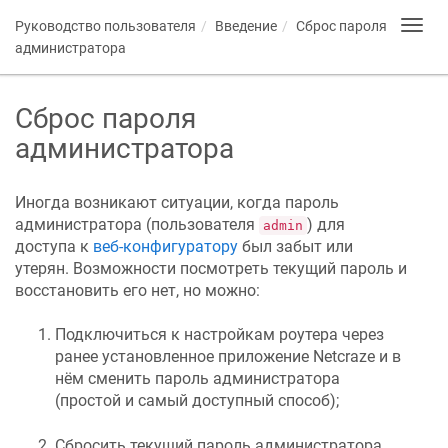
Руководство пользователя
Введение
Сброс пароля
Toggl
navig
администратора
Сброс пароля
администратора
Иногда возникают ситуации, когда пароль
администратора (пользователя
) для
admin
доступа к
веб-конфигуратору
был забыт или
утерян. Возможности посмотреть текущий пароль и
восстановить его нет, но можно:
Подключиться к настройкам роутера через
ранее установленное приложение
Netcraze
и в
нём сменить пароль администратора
(простой и самый доступный способ);
Сбросить текущий пароль администратора