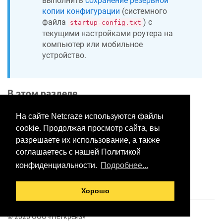
выполнить
сохранение резервной
копии конфигурации
(системного
файла
) с
startup-config.txt
текущими настройками роутера на
компьютер или мобильное
устройство.
В этом разделе
На сайте Netcraze используются файлы
cookie. Продолжая просмотр сайта, вы
Хотите оставить отзыв?
разрешаете их использование, а также
Нажмите здесь, чтобы
соглашаетесь с нашей Политикой
предложить правки.
конфиденциальности.
Подробнее...
Хорошо
© 2026 ООО «Неткрейз»