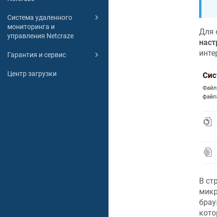
Система удаленного
мониторинга и
Для 
управления Netcraze
наст
инте
Гарантия и сервис
Центр загрузки
В ст
микр
брау
кото