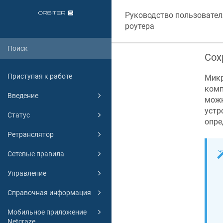
Руководство пользовател
роутера
Сох
Приступая к работе
Микр
комп
Введение
можн
устр
Статус
опре
Ретранслятор
Сетевые правила
Управление
Справочная информация
Мобильное приложение
Netcraze