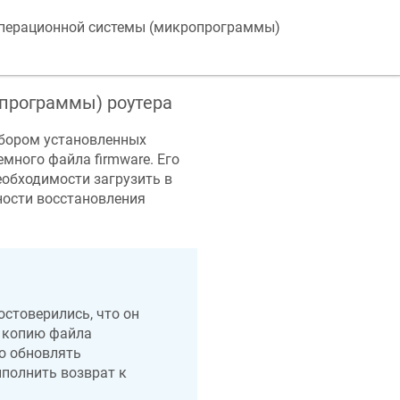
операционной системы (микропрограммы)
программы) роутера
бором установленных
емного файла firmware. Его
еобходимости загрузить в
ности восстановления
остоверились, что он
ю копию файла
о обновлять
ыполнить возврат к