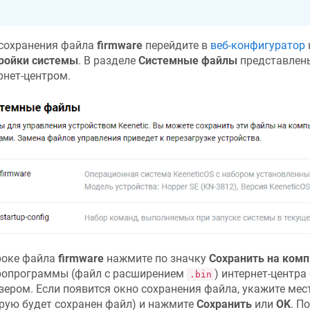
сохранения файла
firmware
перейдите в
веб-конфигуратор
ройки системы
. В разделе
Системные файлы
представлен
рнет-центром.
роке файла
firmware
нажмите по значку
Сохранить на ком
опрограммы (файл с расширением
) интернет-центра
.bin
зером. Если появится окно сохранения файла, укажите мес
рую будет сохранен файл) и нажмите
Сохранить
или
OK
. П