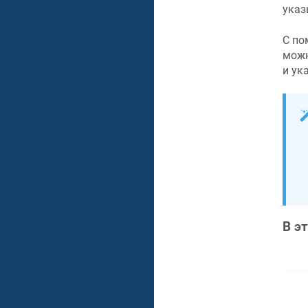
указ
С по
можн
и ук
В э