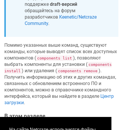
поддержке
draft-версий
обращайтесь на форум
разработчиков
Keenetic/Netcraze
Community
.
Помимо указанных выше команд, существуют
команды, которые выводят список всех доступных
компонентов (
), позволяют
components list
выбрать компоненты для установки (
components
) или удаления (
).
install
components remove
Получить информацию об этих и других командах,
связанных с обновлением встроенного ПО и
компонентов, можно в справочнике командного
интерфейса, который вы найдете в разделе
Центр
загрузки
.
В этом разделе
На сайте Netcraze используются файлы