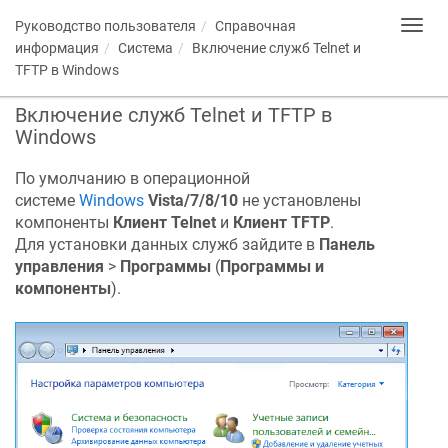
Руководство пользователя
Справочная
Toggl
navig
информация
Система
Включение служб Telnet и
TFTP в Windows
Включение служб Telnet и TFTP в
Windows
По умолчанию в операционной
системе
Windows
Vista/7/8/10
не установлены
компоненты
Клиент Telnet
и
Клиент TFTP
.
Для установки данных служб зайдите в
Панель
управления
>
Программы
(
Программы и
компоненты
).