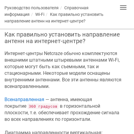
Руководство пользователя
Справочная
Toggl
navig
информация
Wi-Fi
Как правильно установить
направление антенн на интернет-центре?
Как правильно установить направление
антенн на интернет-центре?
Интернет-центры
Netcraze
обычно комплектуются
внешними штатными штыревыми антеннами Wi-Fi,
которые могут быть как съемными, так и
стационарными. Некоторые модели оснащены
внутренними антеннами. Все эти антенны являются
всенаправленными.
Всенаправленная
— антенна, имеющая
покрытие
в горизонтальной
360 градусов
плоскости, т.е. обеспечивает прохождение сигнала
во всех направлениях по горизонтали.
Диаграмма направленности вертикальная: