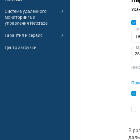
Система удаленного
мониторинга и
управления Netcraze
Гарантия и сервис
Центр загрузки
В ра
даль