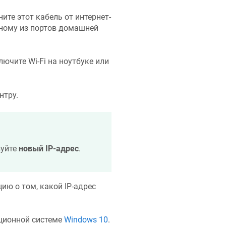
ите этот кабель от интернет-
дному из портов домашней
лючите Wi-Fi на ноутбуке или
нтру.
зуйте
новый IP-адрес
.
ю о том, какой IP-адрес
ционной системе
Windows 10
.