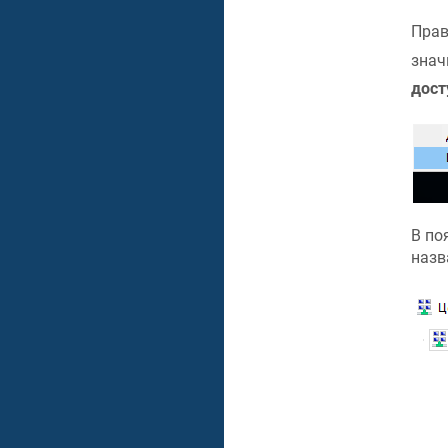
Прав
знач
дост
В по
назв