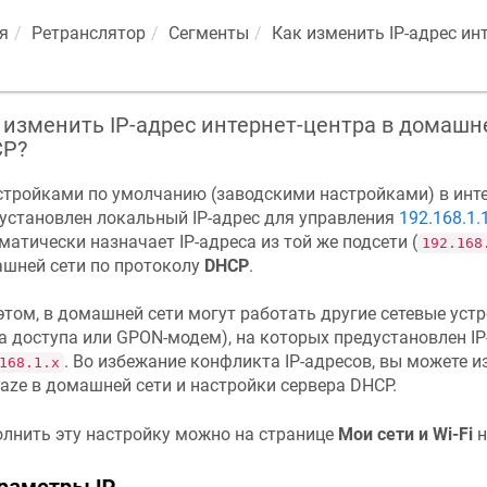
я
Ретранслятор
Сегменты
Как изменить IP-адрес ин
 изменить IP-адрес интернет-центра в домашн
P?
стройками по умолчанию (заводскими настройками) в инт
установлен локальный IP-адрес для управления
192.168.1.
матически назначает IP-адреса из той же подсети (
192.168
шней сети по протоколу
DHCP
.
этом, в домашней сети могут работать другие сетевые устр
а доступа или GPON-модем), на которых предустановлен IP-
. Во избежание конфликта IP-адресов, вы можете и
168.1.x
raze
в домашней сети и настройки сервера DHCP.
лнить эту настройку можно на странице
Мои сети и Wi-Fi
н