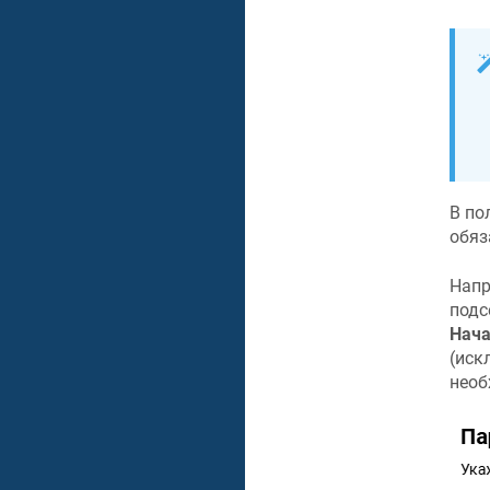
В по
обяз
Напр
подс
Нача
(иск
необ