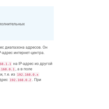
полнительных
ес диапазона адресов. Он
-адрес интернет-центра.
на IP-адрес из другой
68.1.1
, а в поле
.168.0.1
, т.е. из
192.168.0.x
адрес
. При
192.168.0.2