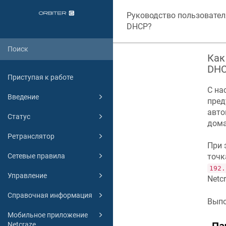
Руководство пользовател
DHCP?
Как
DHC
Приступая к работе
С на
Введение
пред
авто
Статус
дома
Ретранслятор
При 
Сетевые правила
точк
192.
Управление
Netc
Справочная информация
Выпо
Мобильное приложение
Netcraze