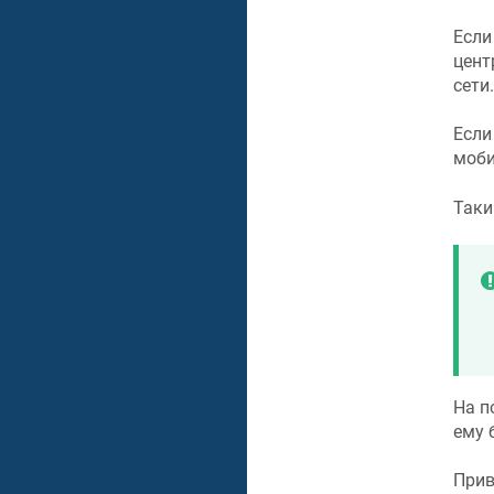
Если
цент
сети.
Если
моби
Таки
На п
ему 
Прив