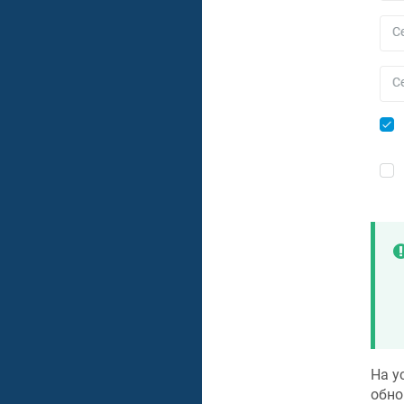
На у
обн