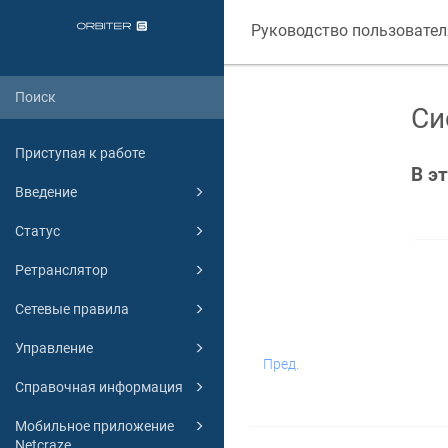
Руководство пользовател
Си
Приступая к работе
В э
Введение
Статус
Ретранслятор
Сетевые правила
Управление
Пред.
Справочная информация
Мобильное приложение
Netcraze