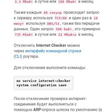
в сутки или
в месяц.
3.3 Мбайт
100 Мбайт
Также каждые
происходит запрос
40 секунд
к серверу, используя
и один раз в
TCP/80
10
используя
, также без передачи
минут
DNS/53
данных. Один запрос
, это примерно
500 байт
в сутки или
в месяц.
735 Кбайт
22 Мбайта
Отключить
Internet Checker
можно
через
интерфейс командной строки
(CLI)
роутера.
Для отключения выполните команды:
no service internet-checker
system configuration save
После отключения проверка интернет-
соединения будет выполняться с
помощью
ARP
-опроса шлюза по умолчанию (в