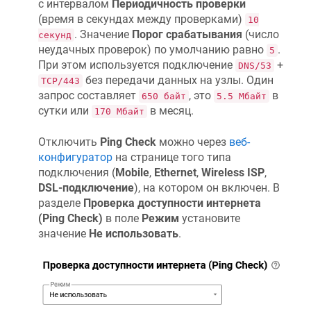
с интервалом
Периодичность проверки
(время в секундах между проверками)
10
. Значение
Порог срабатывания
(число
секунд
неудачных проверок) по умолчанию равно
.
5
При этом используется подключение
+
DNS/53
без передачи данных на узлы. Один
TCP/443
запрос составляет
, это
в
650 байт
5.5 Мбайт
сутки или
в месяц.
170 Мбайт
Отключить
Ping Check
можно через
веб-
конфигуратор
на странице того типа
подключения (
Mobile
,
Ethernet
,
Wireless ISP
,
DSL-подключение
), на котором он включен. В
разделе
Проверка доступности интернета
(Ping Check)
в поле
Режим
установите
значение
Не использовать
.