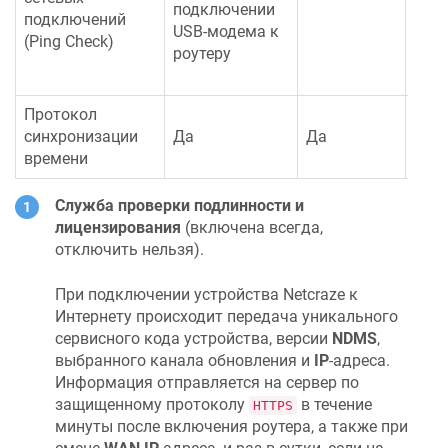
подключении
1.62
подключений
USB-модема к
50.2
(Ping Check)
роутеру
пров
ICM
Протокол
400 
синхронизации
Да
Да
Кба
времени
Служба проверки подлинности и
лицензирования
(включена всегда,
отключить нельзя).
При подключении устройства
Netcraze
к
Интернету происходит передача уникального
сервисного кода устройства, версии
NDMS
,
выбранного канала обновления и
IP
-адреса.
Информация отправляется на сервер по
защищенному протоколу
в течение
HTTPS
минуты после включения роутера, а также при