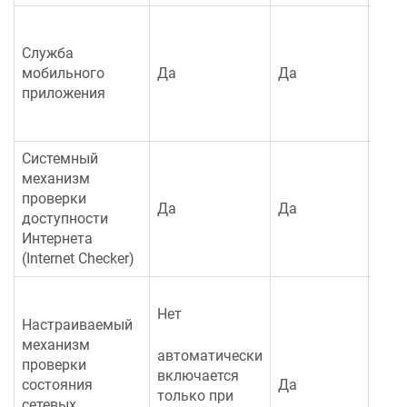
окол
сутк
Служба
моб
мобильного
Да
Да
устр
приложения
доб
обл
Системный
механизм
проверки
3.3 
Да
Да
доступности
Мба
Интернета
(Internet Checker)
5.5 
Нет
Мба
Настраиваемый
"Авт
механизм
с пр
автоматически
проверки
TCP)
включается
состояния
Да
только при
сетевых