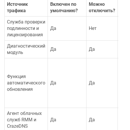
Источник
Включен по
Можно
Объ
трафика
умолчанию?
отключить?
сутк
Служба проверки
до 1
подлинности и
Да
Нет
300 
лицензирования
Диагностический
до 3
Да
Да
модуль
100 
Раз
мик
Функция
зави
автоматического
Да
Да
моде
обновления
комп
сред
20 
Агент облачных
794 
служб RMM и
Да
Да
Мба
CrazeDNS