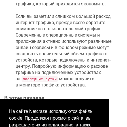
трафика, который приходится экономить.
Если вы заметили слишком большой расход
интернет-трафика, прежде всего обратите
внимание на пользовательский трафик.
Современные операционные системы и
приложения активно используют различные
онлайн-сервисы и в фоновом режиме могут
создавать значительный объем трафика с
устройств, которые подключены к интернет-
центру. Подробную информацию о расходе
трафика на подключенных устройствах
за
можно получить
последние сутки
в мониторе трафика устройства.
В этом разделе
На сайте Netcraze используются файлы
cookie. Продолжая просмотр сайта, вы
Хотите оставить отзыв?
разрешаете их использование, а также