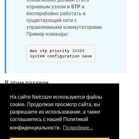
корневым узлом в
STP
и
бесперебойно работать в
существующей сети с
управляемыми коммутаторами.
Пример команды:
mws stp priority 
16384
system
 configuration save
В этом разделе
На сайте Netcraze используются файлы
cookie. Продолжая просмотр сайта, вы
Хотите оставить отзыв?
разрешаете их использование, а также
Нажмите здесь, чтобы
соглашаетесь с нашей Политикой
предложить правки.
конфиденциальности.
Подробнее...