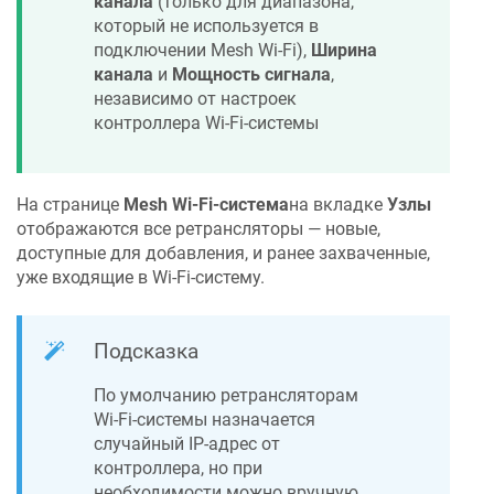
канала
(только для диапазона,
который не используется в
подключении Mesh Wi-Fi),
Ширина
канала
и
Мощность сигнала
,
независимо от настроек
контроллера Wi-Fi-системы
На странице
Mesh Wi-Fi-система
на вкладке
Узлы
отображаются все ретрансляторы — новые,
доступные для добавления, и ранее захваченные,
уже входящие в Wi-Fi-систему.
Подсказка
По умолчанию ретрансляторам
Wi-Fi-системы назначается
случайный IP-адрес от
контроллера, но при
необходимости можно вручную