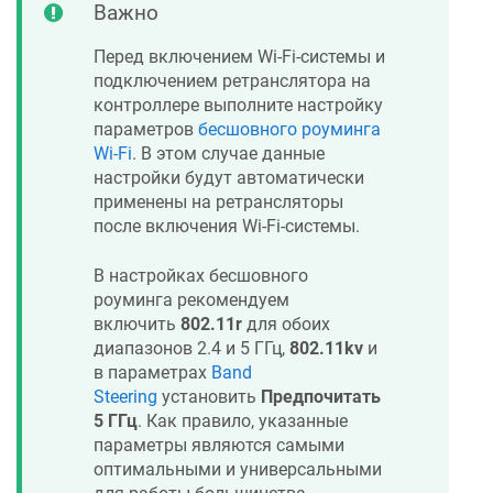
Важно
Перед включением Wi-Fi-системы и
подключением ретранслятора на
контроллере выполните настройку
параметров
бесшовного роуминга
Wi-Fi
. В этом случае данные
настройки будут автоматически
применены на ретрансляторы
после включения Wi-Fi-системы.
В настройках бесшовного
роуминга рекомендуем
включить
802.11r
для обоих
диапазонов 2.4 и 5 ГГц,
802.11kv
и
в параметрах
Band
Steering
установить
Предпочитать
5 ГГц
. Как правило, указанные
параметры являются самыми
оптимальными и универсальными