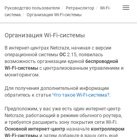
Руководство пользователя
Ретранслятор
Wi-Fi-
Toggl
navig
система
Организация Wi-Fi-системы
Организация Wi-Fi-системы
В интернет-центрах
Netcraze
, начиная с версии
операционной системы
ОС
2.15, появилась
возможность организации единой
беспроводной
Wi-Fi-системы
с централизованным управлением и
мониторингом.
Для получения дополнительной информации
обратитесь к статье
Что такое Wi-Fi-система?
.
Предположим, у вас уже есть один интернет-центр
Netcraze
, работающий в режиме обычного роутера,
и требуется расширить зону покрытия сети Wi-Fi.
Основной интернет-центр
назначьте
контроллером
Wi-Fi-системы
и затем добавьте в вашу сеть ещё