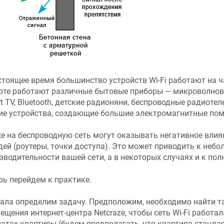
стоящее время большинство устройств Wi-Fi работают на час
оте работают различные бытовые приборы — микроволновк
t TV, Bluetooth, детские радионяни, беспроводные радиоте
ие устройства, создающие большие электромагнитные пом
е на беспроводную сеть могут оказывать негативное влиян
дей (роутеры, точки доступа). Это может приводить к не
зводительности вашей сети, а в некоторых случаях и к пол
рь перейдем к практике.
ала определим задачу. Предположим, необходимо найти та
ещения интернет-центра
Netcraze
, чтобы сеть Wi-Fi работа
атах квартиры (будем предполагать, что квартира станда