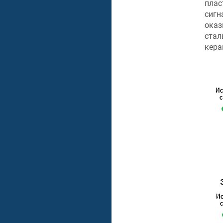
плас
сигн
оказ
стал
кера