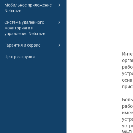
Мобильное приложение
Netcraze
Система удаленного
мониторинга и
управления Netcraze
Гарантия и сервис
Инте
Центр загрузки
орга
рабо
устр
осна
прис
Боль
рабо
имее
устр
устр
Wi-F