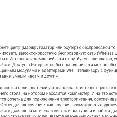
рнет-центр (маршрутизатор или роутер) с беспроводной точ
низовать высокоскоростную беспроводную сеть (Wireless 
ты в Интернете и домашней сети с ноутбуков, планшетов, 
ойств. Доступ в Интернет по беспроводной сети можно об
щенным модулями и адаптерами Wi-Fi: телевизору с функци
тавке, умным часам и другим.
шинство пользователей устанавливают интернет-центр в к
чего стола, на котором находится компьютер. И на это ест
тся розетка для подключения электропитания, обеспечива
ойству для включения/выключения, возможность подключ
ойств домашней сети. Если вы так и поступили и работа д
i вас устраивает (обеспечивается уверенный сигнал в нужн