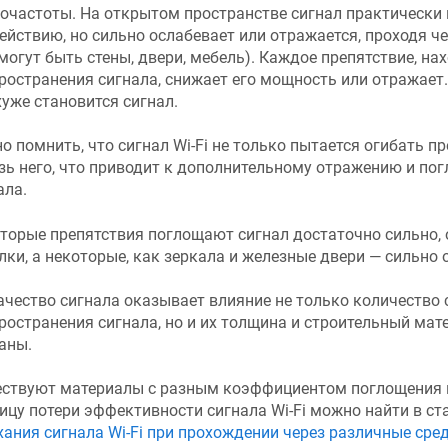
очастоты. На открытом пространстве сигнал практически 
ействию, но сильно ослабевает или отражается, проходя ч
 могут быть стены, двери, мебель). Каждое препятствие, на
ространения сигнала, снижает его мощность или отражает.
хуже становится сигнал.
о помнить, что сигнал Wi-Fi не только пытается огибать пр
зь него, что приводит к дополнительному отражению и по
ала.
торые препятствия поглощают сигнал достаточно сильно, 
лки, а некоторые, как зеркала и железные двери — сильно
ачество сигнала оказывает влияние не только количество 
ространения сигнала, но и их толщина и строительный мате
аны.
ствуют материалы с разным коэффициентом поглощения и
ицу потери эффективности сигнала Wi-Fi можно найти в ста
хания сигнала Wi-Fi при прохождении через различные сре