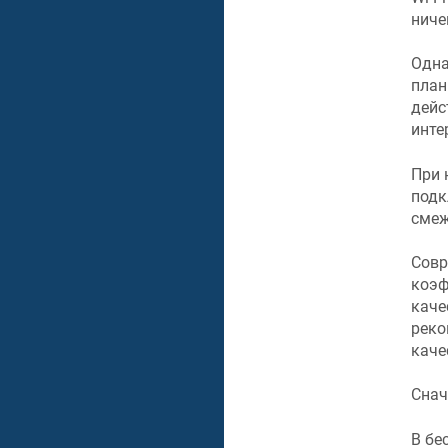
ниче
Одна
план
дейс
инте
При 
подк
смеж
Совр
коэф
каче
реко
каче
Снач
В бе