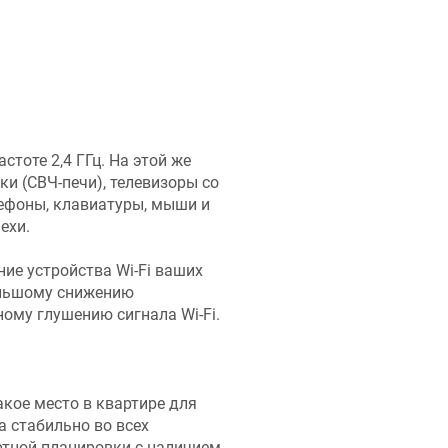
тоте 2,4 ГГц. На этой же
и (СВЧ-печи), телевизоры со
лефоны, клавиатуры, мыши и
ехи.
ие устройства Wi-Fi ваших
большому снижению
ному глушению сигнала Wi-Fi.
кое место в квартире для
ла стабильно во всех
ртной планировки с наличием