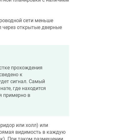
проводной сети меньше
л через открытые дверные
астке прохождения
сведено к
удет сигнал. Самый
нате, где находится
я примерно в
ридор или холл) или
прямая видимость в каждую
к). При таком размещении