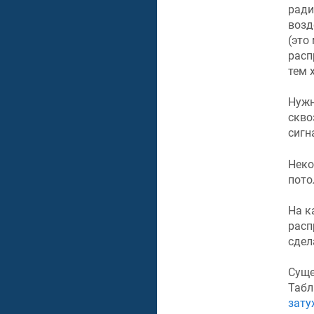
ради
возд
(это
расп
тем 
Нужн
скво
сигн
Неко
пото
На к
расп
сдел
Суще
Табл
зату