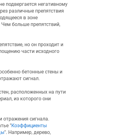
не подвергается негативному
ерез различные препятствия
ходящееся в зоне
 Чем больше препятствий,
епятствие, но он проходит и
глощению части исходного
особенно бетонные стены и
 отражают сигнал.
стен, расположенных на пути
риал, из которого они
 отражения сигнала.
тье "
Коэффициенты
ды
". Например, дерево,