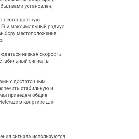
н был вами установлен.
ет нестандартную
i-Fi и максимальный радиус
к выбору местоположения
о.
людаться низкая скорость
стабильный сигнал в
ками с достаточным
еспечить стабильную и
е мы приведем общие
Netcraze
в квартире для
нения сигнала используются