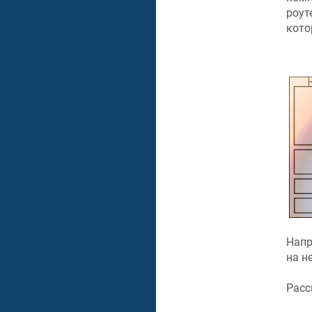
роут
кото
Напр
на н
Расс