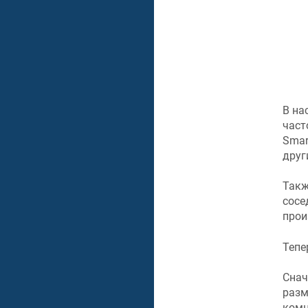
В на
част
Smar
друг
Такж
сосе
прои
Тепе
Снач
разм
комн