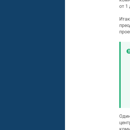
от 1
Итак
прео
прое
Один
цент
комн