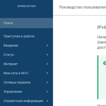
Руководство пользовател
IPv6
Приступая к работе
Начи
(пин
Введение
дост
Статус
Интернет
Мои сети и Wi-Fi
Сетевые правила
Управление
Справочная информация
Наст