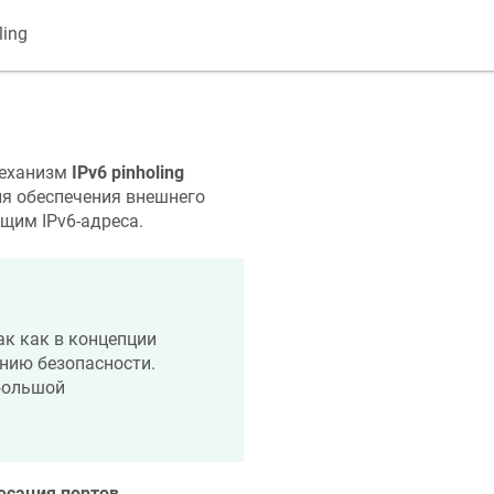
ling
механизм
IPv6 pinholing
я обеспечения внешнего
щим IPv6-адреса.
так как в концепции
ению безопасности.
 большой
есация портов
.