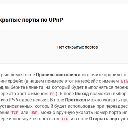
крывшемся окне
Правило пинхолинга
включите правило, в
интерфейс (в нашем примере этот интерфейс с именем
Eth
од
выберите клиента, на который будет выполняться перен
ере это хост с именем
). В поле
Выход
возможен выбор т
PC
ную IPv6-адрес нельзя. В поле
Протокол
можно указать про
установленных, который будет использован при переадрес
ение
или
, можно вручную указать номер порта ил
TCP
UDP
ере используется протокол
и в поле
Открыть порт
ука
TCP