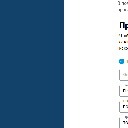
В по
прав