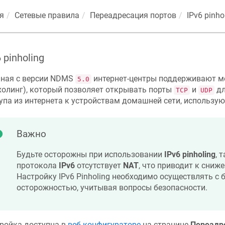
я
Сетевые правила
Переадресация портов
IPv6 pinho
 pinholing
ная с версии
NDMS
интернет-центры поддерживают 
5.0
холинг), который позволяет открывать порты
и
дл
TCP
UDP
упа из интернета к устройствам домашней сети, использую
Важно
Будьте осторожны при использовании
IPv6 pinholing
, 
протокола
IPv6
отсутствует
NAT
, что приводит к сниж
Настройку IPv6 Pinholing необходимо осуществлять с
осторожностью, учитывая вопросы безопасности.
ройка доступна в
веб-конфигураторе
на странице
Переадр