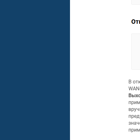
В от
WAN-
Вых
прим
вруч
пред
знач
прим