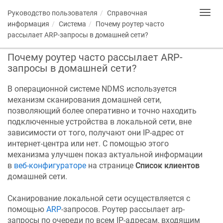
Руководство пользователя
Справочная
Toggl
navig
информация
Система
Почему роутер часто
рассылает ARP-запросы в домашней сети?
Почему роутер часто рассылает ARP-
запросы в домашней сети?
В операционной системе
NDMS
используется
механизм сканирования домашней сети,
позволяющий более оперативно и точно находить
подключенные устройства в локальной сети, вне
зависимости от того, получают они IP-адрес от
интернет-центра или нет. С помощью этого
механизма улучшен показ актуальной информации
в
веб-конфигураторе
на странице
Список клиентов
домашней сети.
Сканирование локальной сети осуществляется с
помощью
ARP
-запросов. Роутер рассылает arp-
запросы по очереди по всем IP-адресам, входящим