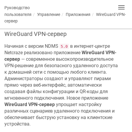
Руководство
Toggl
navig
пользователя
Управление
Приложения
WireGuard VPN-
сервер
WireGuard VPN-сервер
Начиная с версии
NDMS
в интернет-центре
5.0
Netcraze
реализовано приложение
WireGuard VPN-
сервер
— современное высокопроизводительное
VPN-решение для безопасного удаленного доступа
к домашней сети с помощью любого клиента.
Администраторы создают и управляют пирами
прямо через веб-интерфейс, автоматически
создавая файлы конфигурации и QR-коды для
мгновенного подключения. Новое приложение
WireGuard VPN-сервер
упрощает настройку
различных сценариев удаленного подключения и
обеспечивает быструю установку на клиентские
устройства.