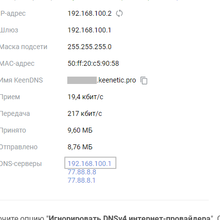
чите опцию "
Игнорировать DNSv4 интернет-провайдера
".