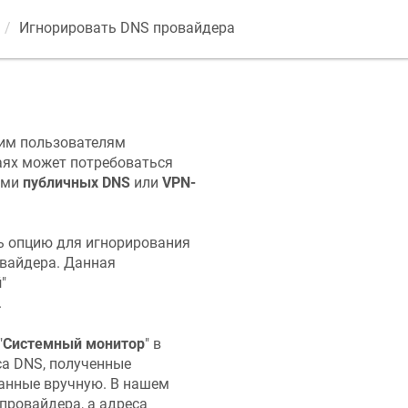
Игнорировать DNS провайдера
оим пользователям
чаях может потребоваться
ами
публичных DNS
или
VPN-
ь опцию для игнорирования
овайдера. Данная
й
"
.
"
Системный монитор
" в
са DNS, полученные
занные вручную. В нашем
провайдера, а адреса