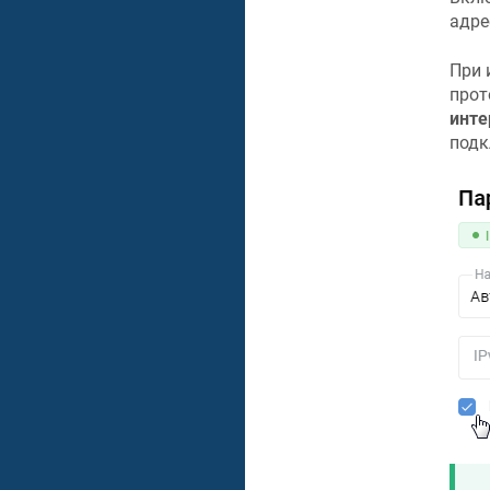
адре
При 
прот
инте
подк