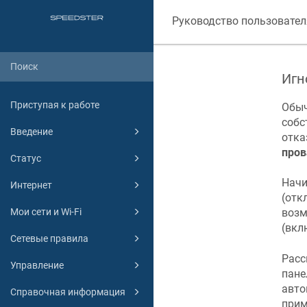
Руководство пользовател
Игн
Приступая к работе
Обыч
собс
Введение
отка
пров
Статус
Начи
Интернет
(отк
Мои сети и Wi-Fi
возм
(вк
Сетевые правила
Расс
Управление
пане
авто
Справочная информация
прим