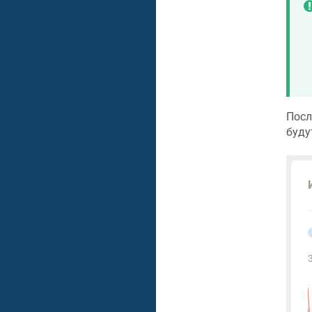
Посл
буду