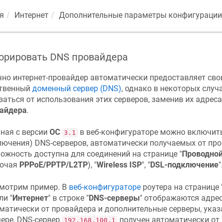
я
Интернет
Дополнительные параметры конфигурации
орировать DNS провайдера
но интернет-провайдер автоматически предоставляет св
твенный
доменный сервер (DNS)
, однако в некоторых слу
заться от использования этих серверов, заменив их адрес
айдера
.
ная с версии
ОС
в веб-конфигураторе можно включит
3.1
лючения) DNS-серверов, автоматически получаемых от пр
ожность доступна для соединений на странице "
Проводно
лючая
PPPoE/PPTP/L2TP
), "
Wireless ISP
", "
DSL-подключение
"
мотрим пример. В
веб-конфигураторе
роутера на странице 
ли "
Интернет
" в строке "
DNS-серверы
" отображаются адре
матически от провайдера и дополнительные серверы, ука
ере, DNS-сервер
получен автоматически от 
192.168.100.1