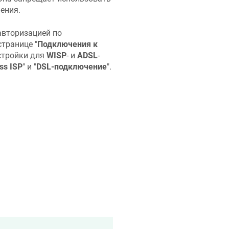
ения.
авторизацией по
транице "
Подключения к
астройки для
WISP
- и
ADSL
-
ss ISP
" и "
DSL-подключение
".