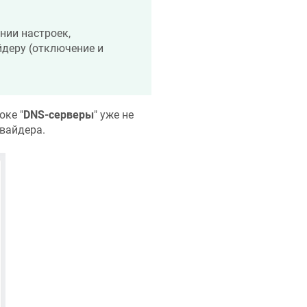
ении настроек,
деру (отключение и
оке "
DNS-серверы
" уже не
вайдера.