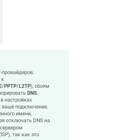
т-провайдеров.
 к
E
/
PPTP
/
L2TP
), сбоям
гнорировать
DNS
,
 в настройках
х ваше подключение.
енного имени,
ьзя отключать DNS на
 сервером
 (ISP), так как это