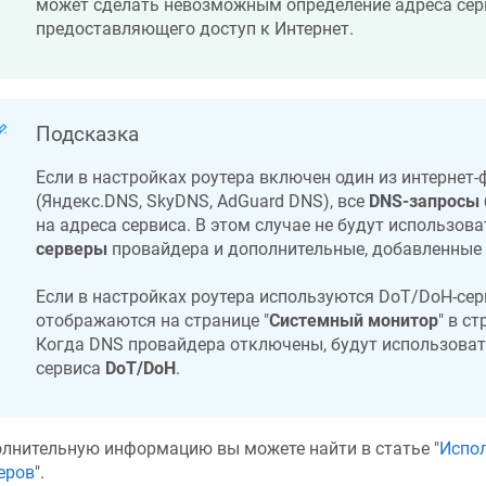
может сделать невозможным определение адреса сер
предоставляющего доступ к Интернет.
Подсказка
Если в настройках роутера включен один из интернет
(Яндекс.DNS, SkyDNS, AdGuard DNS), все
DNS-запросы
на адреса сервиса. В этом случае не будут использов
серверы
провайдера и дополнительные, добавленные
Если в настройках роутера используются DoT/DoH-серв
отображаются на странице "
Системный монитор
" в ст
Когда DNS провайдера отключены, будут использоват
сервиса
DoT/DoH
.
лнительную информацию вы можете найти в статье "
Испол
еров
".