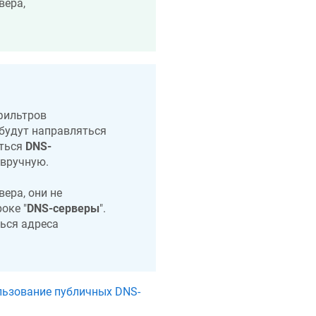
вера,
-фильтров
будут направляться
аться
DNS-
 вручную.
ера, они не
роке "
DNS-серверы
".
ься адреса
ьзование публичных DNS-