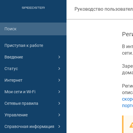
Руководство пользовател
Рег
Приступая к работе
В ин
сети.
Введение
Заре
Статус
дома
Интернет
Реги
Мои сети и Wi-Fi
опис
скор
Сетевые правила
порт
Управление
Справочная информация