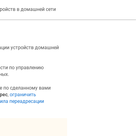
тройств в домашней сети
ации устройств домашней
сти по управлению
ных.
е по сделанному вами
рес
,
ограничить
вила переадресации