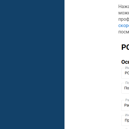
Нажа
можн
проф
скор
посм