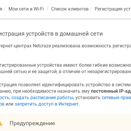
я
Мои сети и Wi-Fi
Список клиентов
Регистрация ус
истрация устройств в домашней сети
тернет-центрах
Netcraze
реализована возможность регистр
гистрированные устройства имеют более гибкие возможно
шней сетью и ее защитой, в отличие от незарегистрирован
страция позволяет идентифицировать устройство в систем
анию, при необходимости назначить ему
постоянный IP-ад
ость
,
создать расписание работы
, установить
сетевые пра
ов
или
запретить доступ в Интернет
.
Предупреждение