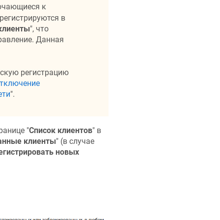
ючающиеся к
регистрируются в
клиенты
", что
равление. Данная
ескую регистрацию
тключение
ети
".
ранице "
Список клиентов
" в
анные клиенты
" (в случае
егистрировать новых