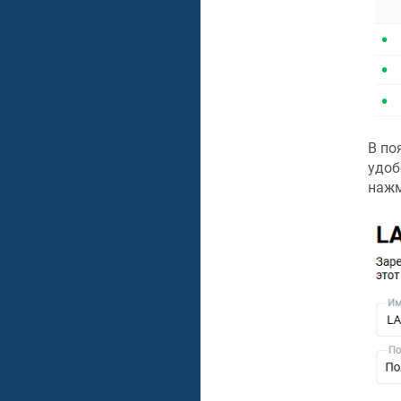
В по
удоб
нажм