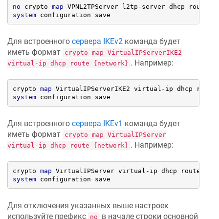
no
 crypto 
map
 VPNL2TPServer l2tp-server dhcp route 
1
system
 configuration save
Для встроенного
сервера IKEv2
команда будет
иметь формат
crypto map VirtualIPServerIKE2
. Например:
virtual-ip dhcp route {network}
crypto 
map
 VirtualIPServerIKE2 virtual-ip dhcp route
system
 configuration save
Для встроенного
сервера IKEv1
команда будет
иметь формат
crypto map VirtualIPServer
. Например:
virtual-ip dhcp route {network}
crypto 
map
 VirtualIPServer virtual-ip dhcp route 
192
system
 configuration save
Для отключения указанных выше настроек
используйте префикс
в начале строки основной
no