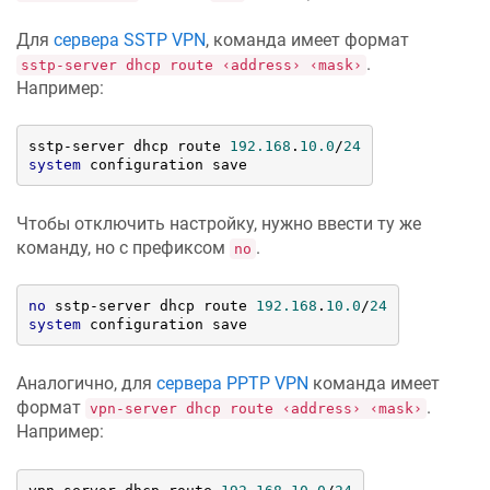
Для
сервера SSTP VPN
, команда имеет формат
.
sstp-server dhcp route ‹address› ‹mask›
Например:
sstp-server dhcp route 
192.168
.
10.0
/
24
system
 configuration save
Чтобы отключить настройку, нужно ввести ту же
команду, но с префиксом
.
no
no
 sstp-server dhcp route 
192.168
.
10.0
/
24
system
 configuration save
Аналогично, для
сервера PPTP VPN
команда имеет
формат
.
vpn-server dhcp route ‹address› ‹mask›
Например: