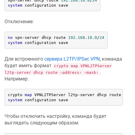
vpn-server dhcp route 
192.168
.
10.0
/
24
system
 configuration save
Отключение:
no
 vpn-server dhcp route 
192.168
.
10.0
/
24
system
 configuration save
Для встроенного
сервера L2TP/IPSec VPN
, команда
будет иметь формат
crypto map VPNL2TPServer
.
l2tp-server dhcp route ‹address› ‹mask›
Например:
crypto 
map
 VPNL2TPServer l2tp-server dhcp route 
192.
system
 configuration save
Чтобы отключить настройку, команда будет
выглядеть следующим образом: