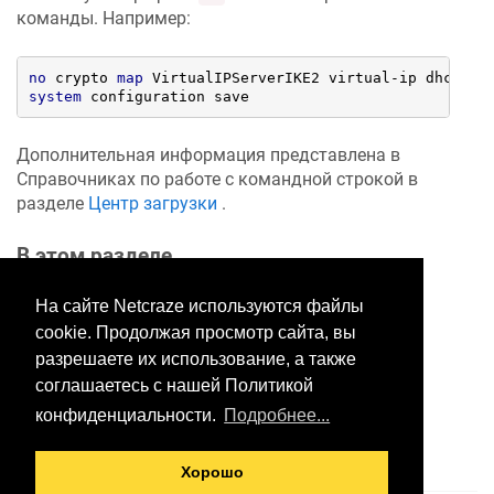
команды. Например:
no
 crypto 
map
 VirtualIPServerIKE2 virtual-ip dhcp ro
system
 configuration save
Дополнительная информация представлена в
Справочниках по работе с командной строкой в
разделе
Центр загрузки
.
В этом разделе
На сайте Netcraze используются файлы
cookie. Продолжая просмотр сайта, вы
Хотите оставить отзыв?
разрешаете их использование, а также
Нажмите здесь, чтобы
соглашаетесь с нашей Политикой
предложить правки.
конфиденциальности.
Подробнее...
Хорошо