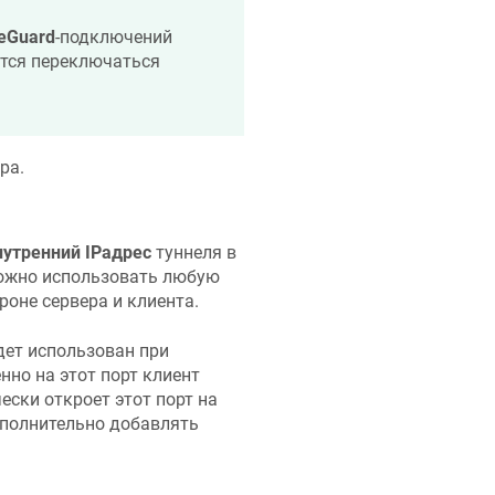
eGuard
-подключений
ется переключаться
ра.
нутренний IPадрес
туннеля в
Можно использовать любую
ороне сервера и клиента.
дет использован при
енно на этот порт клиент
ески откроет этот порт на
ополнительно добавлять