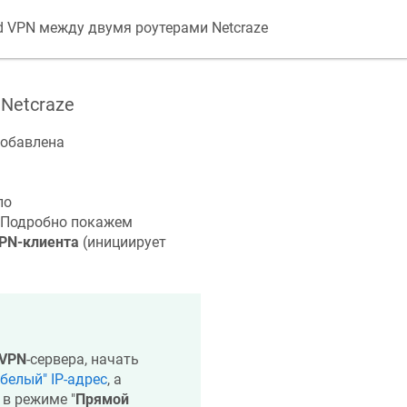
d VPN между двумя роутерами
Netcraze
и
Netcraze
обавлена
по
. Подробно покажем
PN-клиента
(инициирует
VPN
-сервера, начать
белый" IP-адрес
, а
 в режиме "
Прямой