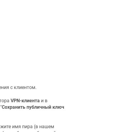
ения с клиентом.
атора
VPN-клиента
и в
"
Сохранить публичный ключ
ажите имя пира (в нашем