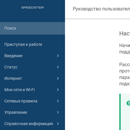
Руководство пользовател
Нас
Приступая к работе
Начи
под
Введение
Расс
Статус
прот
пара
Интернет
подк
Мои сети и Wi-Fi
Сетевые правила
Управление
Справочная информация