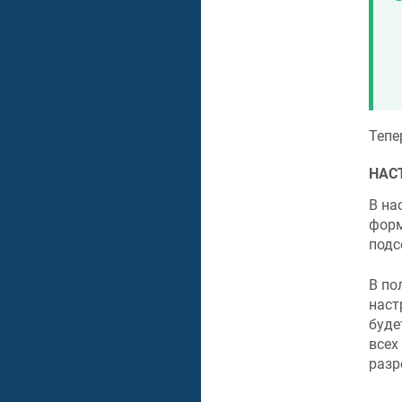
Тепе
НАС
В на
фор
подс
В пол
наст
буде
всех
разр