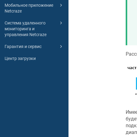
Мобильное приложение
Netcraze
Система удаленного
мониторинга и
управления Netcraze
Гарантия и сервис
Расс
Центр загрузки
Имее
буде
подк
диап