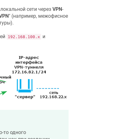
 локальной сети через
VPN
-
 VPN
" (например, межофисное
туры).
тей
и
192.168.100.x
-то одного