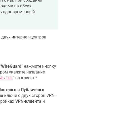
так как при создании
ючами на обеих
ить одновременный
ы
двух интернет-центров
"
WireGuard
" нажмите кнопку
тором укажите название
" на клиенте.
WG-CL1
Частного
и
Публичного
ые
ключи с двух сторон VPN-
тройках
VPN-клиента
и