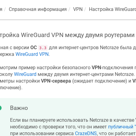
я
Справочная информация
VPN
Настройка WireGuar
тройка WireGuard VPN между двумя роутерам
ная с версии
ОС
для интернет-центров
Netcraze
была д
3.3
держка
WireGuard VPN
.
мотрим пример настройки безопасного
VPN
-подключения 
околу
WireGuard
между двумя интернет-центрами
Netcraze
метры настройки
VPN-сервера
(ожидает подключение) и
V
лючение).
Важно
Если вы планируете использовать
Netcraze
в качестве
необходимо с проверки того, что он имеет
публичный "
при использовании сервиса
CrazeDNS
, что он работает