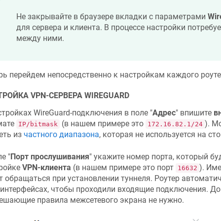
Не закрывайте в браузере вкладки с параметрами
Wir
для сервера и клиента. В процессе настройки потребу
между ними.
рь перейдем непосредственно к настройкам каждого роуте
ТРОЙКА VPN-СЕРВЕРА WIREGUARD
стройках WireGuard-подключения в поле "
Адрес
" впишите
в
мате
(в нашем примере это
). 
IP/bitmask
172.16.82.1/24
еть из
частного диапазона
, которая не используется на ст
е "
Порт прослушивания
" укажите номер порта, который бу
ройке
VPN-клиента
(в нашем примере это порт
). Им
16632
т обращаться при установлении туннеля. Роутер автоматич
 интерфейсах, чтобы проходили входящие подключения. Д
ешающие правила межсетевого экрана не нужно.