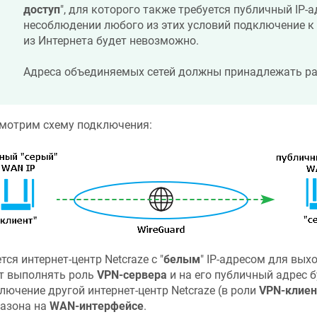
доступ
", для которого также требуется публичный IP-а
несоблюдении любого из этих условий подключение к
из Интернета будет невозможно.
Адреса объединяемых сетей должны принадлежать р
мотрим схему подключения:
тся интернет-центр
Netcraze
с "
белым
" IP-адресом для выхо
т выполнять роль
VPN-сервера
и на его публичный адрес 
лючение другой интернет-центр
Netcraze
(в роли
VPN-клиен
азона на
WAN-интерфейсе
.