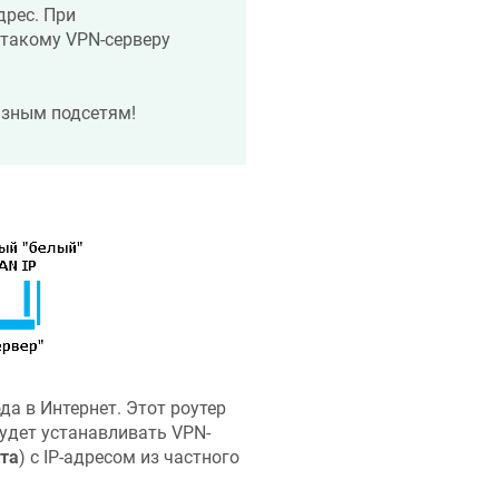
дрес. При
 такому VPN-серверу
азным подсетям!
да в Интернет. Этот роутер
будет устанавливать VPN-
та
) с IP-адресом из частного