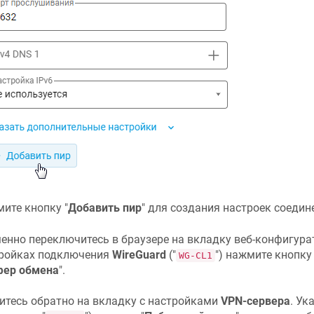
ите кнопку "
Добавить пир
" для создания настроек соедин
енно переключитесь в браузере на вкладку веб-конфигур
ройках подключения
WireGuard
("
") нажмите кнопку 
WG-CL1
фер обмена
".
итесь обратно на вкладку с настройками
VPN-сервера
. Ук