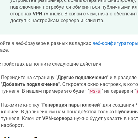
устройства (например, с компьютера или смартфона), 
подключения потребуется обменяться публичными кл
сторонах
VPN
-туннеля. В связи с чем, нужно обеспеч
доступ к настройкам сервера и клиента.
ойте в веб-браузере в разных вкладках
веб-конфигуратор
raze
.
стройствах выполните следующие действия:
Перейдите на страницу "
Другие подключения
" и в разделе 
"
Добавить подключение
". Откроется окно настроек, в ко
туннеля. В нашем примере это будет "
" на сервере и "
WG-S
Нажмите кнопку "
Генерация пары ключей
" для создания
ключей. В дальнейшем нам понадобятся только
Публичн
туннеля. Ключ от
VPN-сервера
нужно будет указать в нас
наоборот.