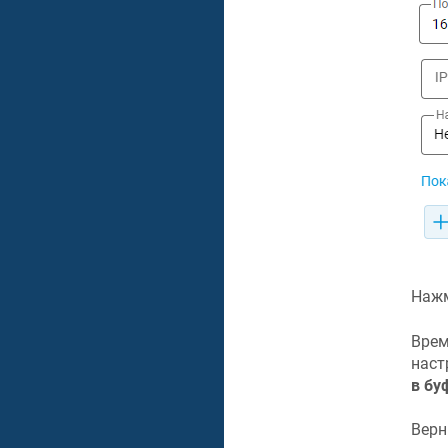
Нажм
Врем
наст
в бу
Верн