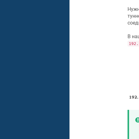
Нужн
тунн
соед
В на
192.