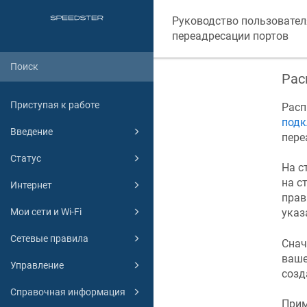
Руководство пользовател
переадресации портов
Рас
Приступая к работе
Расп
подк
Введение
пере
Статус
На с
на с
Интернет
прав
Мои сети и Wi-Fi
указ
Сетевые правила
Снач
ваше
Управление
созд
Справочная информация
Прим