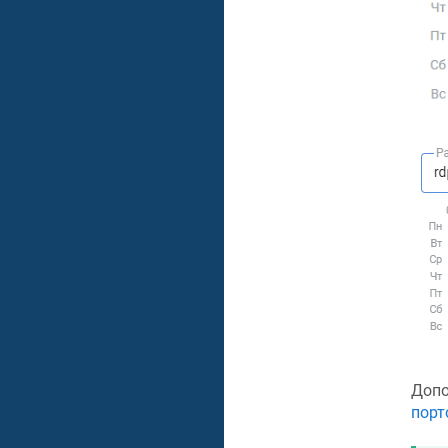
Допо
порт