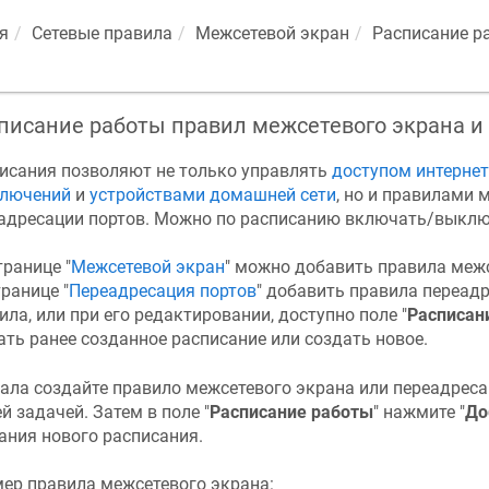
я
Сетевые правила
Межсетевой экран
Расписание р
писание работы правил межсетевого экрана и
исания позволяют не только управлять
доступом интернет
лючений
и
устройствами домашней сети
, но и правилами 
адресации портов. Можно по расписанию включать/выклю
транице "
Межсетевой экран
" можно добавить правила межс
транице "
Переадресация портов
" добавить правила переадр
ила, или при его редактировании, доступно поле "
Расписан
ать ранее созданное расписание или создать новое.
ала создайте правило межсетевого экрана или переадресац
й задачей. Затем в поле "
Расписание работы
" нажмите "
До
ания нового расписания.
ер правила межсетевого экрана: