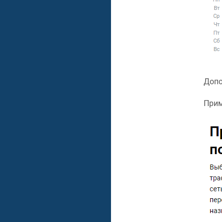
Допо
Прим