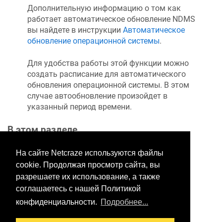
Дополнительную информацию о том как
работает автоматическое обновление
NDMS
вы найдете в инструкции
Автоматическое
обновление операционной системы
.
Для удобства работы этой функции можно
создать расписание для автоматического
обновления операционной системы. В этом
случае автообновление произойдет в
указанный период времени.
В этом разделе
На сайте Netcraze используются файлы
cookie. Продолжая просмотр сайта, вы
Хотите оставить отзыв?
разрешаете их использование, а также
Нажмите здесь, чтобы
соглашаетесь с нашей Политикой
предложить правки.
конфиденциальности.
Подробнее...