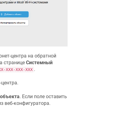
рнет-центра на обратной
а странице
Системный
.
XX-XXX-XXX-XXX
-центра.
 объекта
. Если поле оставить
из веб-конфигуратора.