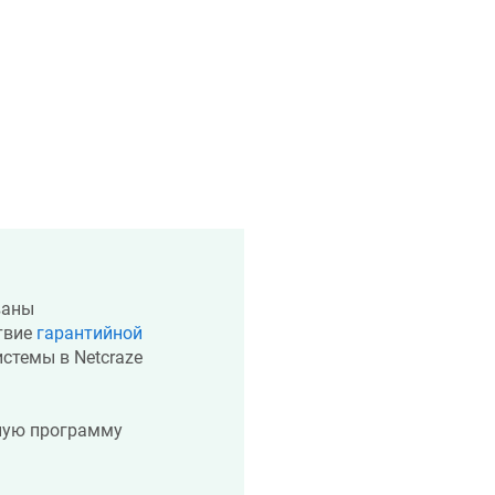
ваны
твие
гарантийной
истемы в
Netcraze
ную программу