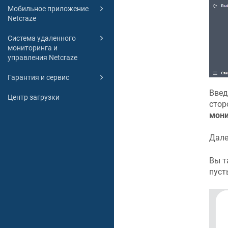
Мобильное приложение
Netcraze
Система удаленного
мониторинга и
управления Netcraze
Гарантия и сервис
Введ
Центр загрузки
стор
мони
Дале
Вы т
пуст