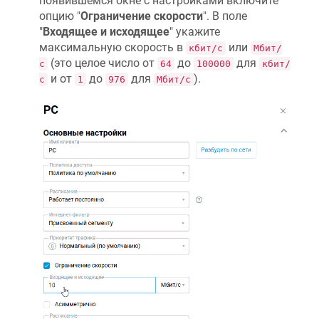
появившемся окне с настройками включите
опцию "
Ограничение скорости
". В поле
"
Входящее и исходящее
" укажите
максимальную скорость в
или
кбит/с
Мбит/
(это целое число от
до
для
с
64
100000
кбит/
и от
до
для
).
с
1
976
Мбит/с