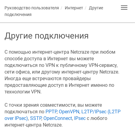
Руководство пользователя
Интернет
Другие
Toggl
navig
подключения
Другие подключения
С помощью интернет-центра
Netcraze
при любом
способе доступа в Интернет вы можете
подключиться по VPN к публичному VPN-сервису,
сети офиса, или другому интернет-центру
Netcraze
.
Иногда еще встречаются провайдеры
предоставляющие доступ в Интернет именно по
технологии VPN.
С точки зрения совместимости, вы можете
подключаться по
PPTP
,
OpenVPN
,
L2TP/IPsec (L2TP
over IPsec)
,
SSTP
,
OpenConnect
,
IPsec
с любого
интернет-центра
Netcraze
.