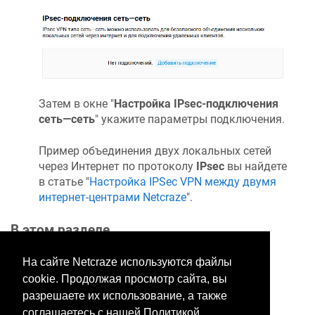
Затем в окне "
Настройка IPsec-подключения
сеть—сеть
" укажите параметры подключения.
Пример объединения двух локальных сетей
через Интернет по протоколу
IPsec
вы найдете
в статье "
Настройка IPSec VPN между двумя
интернет-центрами
Netcraze
".
В этом разделе
На сайте Netcraze используются файлы
cookie. Продолжая просмотр сайта, вы
Хотите оставить отзыв?
разрешаете их использование, а также
Нажмите здесь, чтобы
соглашаетесь с нашей Политикой