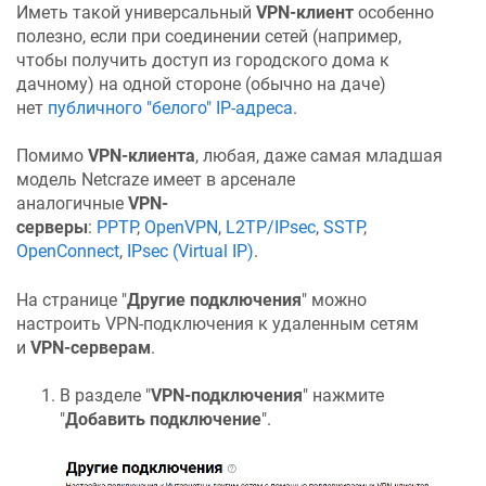
Иметь такой универсальный
VPN-клиент
особенно
полезно, если при соединении сетей (например,
чтобы получить доступ из городского дома к
дачному) на одной стороне (обычно на даче)
нет
публичного "белого" IP-адреса
.
Помимо
VPN-клиента
, любая, даже самая младшая
модель
Netcraze
имеет в арсенале
аналогичные
VPN-
серверы
:
PPTP
,
OpenVPN
,
L2TP/IPsec
,
SSTP
,
OpenConnect
,
IPsec (Virtual IP)
.
На странице "
Другие подключения
" можно
настроить VPN-подключения к удаленным сетям
и
VPN-серверам
.
В разделе "
VPN-подключения
" нажмите
"
Добавить подключение
".