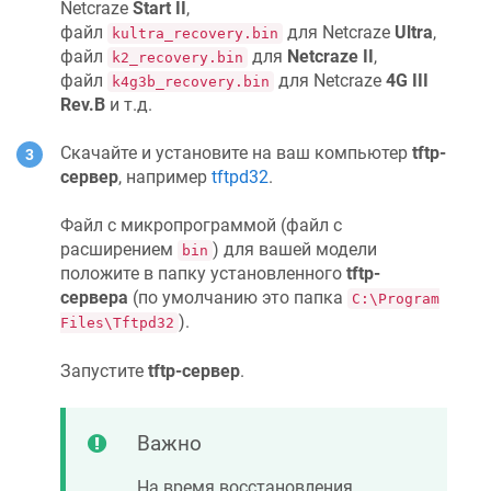
Netcraze
Start II
,
файл
для
Netcraze
Ultra
,
kultra_recovery.bin
файл
для
Netcraze
II
,
k2_recovery.bin
файл
для
Netcraze
4G III
k4g3b_recovery.bin
Rev.B
и т.д.
Скачайте и установите на ваш компьютер
tftp-
сервер
, например
tftpd32
.
Файл с микропрограммой (файл с
расширением
) для вашей модели
bin
положите в папку установленного
tftp-
сервера
(по умолчанию это папка
C:\Program
).
Files\Tftpd32
Запустите
tftp-сервер
.
Важно
На время восстановления