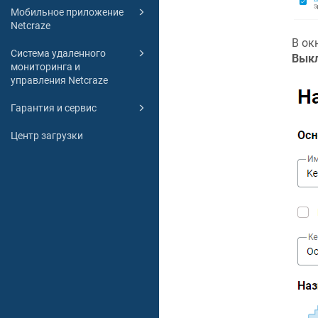
Мобильное приложение
Netcraze
В ок
Система удаленного
Вык
мониторинга и
управления Netcraze
Гарантия и сервис
Центр загрузки