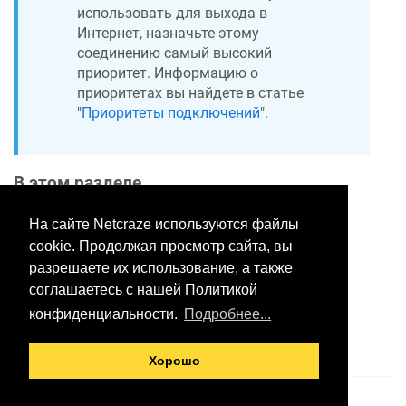
использовать для выхода в
Интернет, назначьте этому
соединению самый высокий
приоритет. Информацию о
приоритетах вы найдете в статье
"
Приоритеты подключений
".
В этом разделе
На сайте Netcraze используются файлы
cookie. Продолжая просмотр сайта, вы
Хотите оставить отзыв?
разрешаете их использование, а также
Нажмите здесь, чтобы
соглашаетесь с нашей Политикой
предложить правки.
конфиденциальности.
Подробнее...
Хорошо