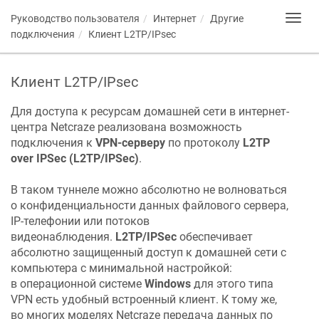
Руководство пользователя
Интернет
Другие
Toggl
navig
подключения
Клиент L2TP/IPsec
Клиент L2TP/IPsec
Для доступа к ресурсам домашней сети в интернет-
центра
Netcraze
реализована возможность
подключения к
VPN-серверу
по протоколу
L2TP
over IPSec (L2TP/IPSec)
.
В таком туннеле можно абсолютно не волноваться
о конфиденциальности данных файлового сервера,
IP-телефонии или потоков
видеонаблюдения.
L2TP/IPSec
обеспечивает
абсолютно защищенный доступ к домашней сети с
компьютера с минимальной настройкой:
в операционной системе
Windows
для этого типа
VPN есть удобный встроенный клиент. К тому же,
во многих моделях
Netcraze
передача данных по