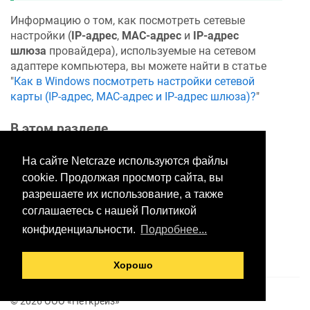
Информацию о том, как посмотреть сетевые
настройки (
IP-адрес
,
MAC-адрес
и
IP-адрес
шлюза
провайдера), используемые на сетевом
адаптере компьютера, вы можете найти в статье
"
Как в Windows посмотреть настройки сетевой
карты (IP-адрес, MAC-адрес и IP-адрес шлюза)?
"
В этом разделе
На сайте Netcraze используются файлы
cookie. Продолжая просмотр сайта, вы
Хотите оставить отзыв?
разрешаете их использование, а также
Нажмите здесь, чтобы
соглашаетесь с нашей Политикой
предложить правки.
конфиденциальности.
Подробнее...
Хорошо
© 2026 ООО «Неткрейз»