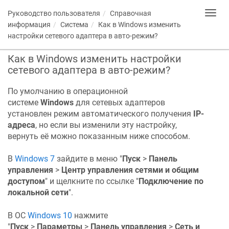
Руководство пользователя
Справочная
Toggl
navig
информация
Система
Как в Windows изменить
настройки сетевого адаптера в авто-режим?
Как в Windows изменить настройки
сетевого адаптера в авто-режим?
По умолчанию в операционной
системе
Windows
для сетевых адаптеров
установлен режим автоматического получения
IP-
адреса
, но если вы изменили эту настройку,
вернуть её можно показанным ниже способом.
В
Windows 7
зайдите в меню "
Пуск
>
Панель
управления
>
Центр управления сетями и общим
доступом
" и щелкните по ссылке "
Подключение по
локальной сети
".
В ОС
Windows 10
нажмите
"
Пуск
>
Параметры
>
Панель управления
>
Сеть и