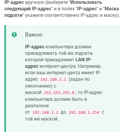
IP-адрес
вручную (выберите "
Использовать
следующий IP-адрес
" и в полях "
IP-адрес
" и "
Маска
подсети
" укажите соответственно IP-адрес и маску).
Важно
IP-адрес
компьютера должен
принадлежать той же подсети,
которой принадлежит
LAN IP-
адрес
интернет-центра. Например,
если ваш интернет-центр имеет IP-
адрес
(задан по
192.168.1.1
умолчанию) с
маской
, то IP-адрес
255.255.255.0
компьютера должен быть в
диапазоне
от
до
с
192.168.1.2
192.168.1.254
той же маской.