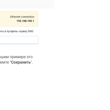
ашем примере это
мите "
Сохранить
".