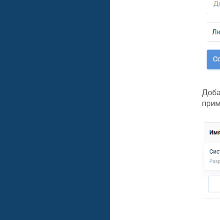
Доба
при