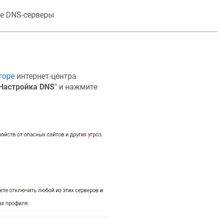
е DNS-серверы
торе
интернет-центра
Настройка DNS
" и нажмите