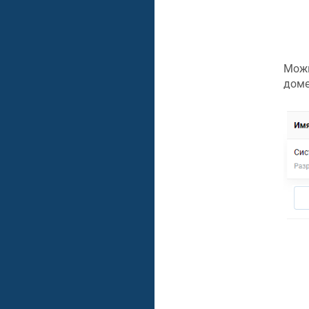
Можн
доме