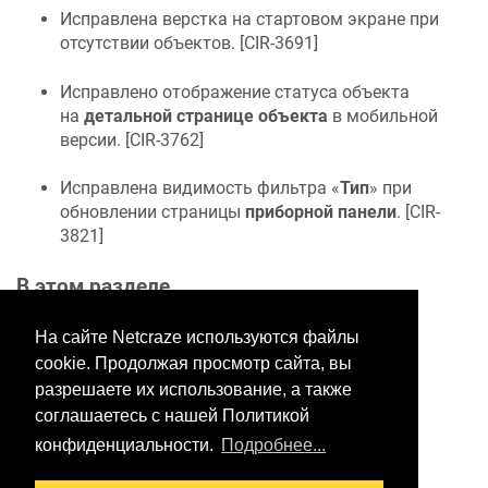
Исправлена верстка на стартовом экране при
отсутствии объектов. [
CIR-3691
]
Исправлено отображение статуса объекта
на
детальной странице объекта
в мобильной
версии. [
CIR-3762
]
Исправлена видимость фильтра «
Тип
» при
обновлении страницы
приборной панели
. [
CIR-
3821
]
В этом разделе
На сайте Netcraze используются файлы
cookie. Продолжая просмотр сайта, вы
Хотите оставить отзыв?
разрешаете их использование, а также
Нажмите здесь, чтобы
соглашаетесь с нашей Политикой
предложить правки.
конфиденциальности.
Подробнее...