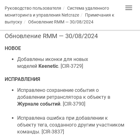
Руководство пользователя
Система удаленного
Toggl
navig
мониторинга и управления
Netcraze
Примечания к
выпуску
Обновление RMM — 30/08/2024
Обновление RMM — 30/08/2024
НОВОЕ
Добавлены иконки для новых
моделей
Keenetic
. [
CIR-3729
]
ИСПРАВЛЕНИЯ
Исправлено сохранение события о
добавлении ретранслятора к объекту в
Журнале событий
. [
CIR-3790
]
Исправлена ошибка при добавлении к
объекту тега, созданного другим участником
команды. [
CIR-3837
]