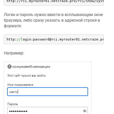
http://rci.myrouter01.netcraze.pro/rci/show/system
Логин и пароль нужно ввести в всплывающем окне
браузера, либо сразу указать в адресной строке в
формате:
http:
//l
ogin:password@rci.myrouter01.netcraze.pro/rc
Например: